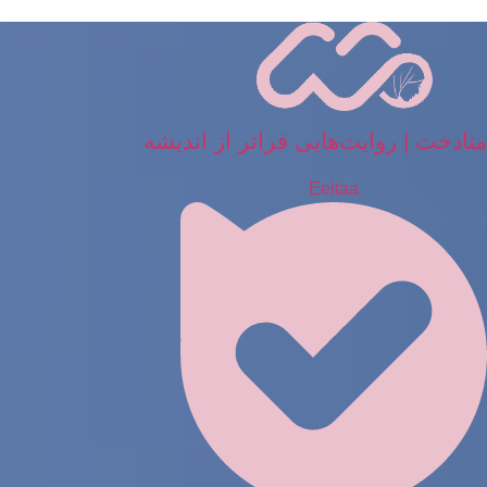
رش
ه
حتوا
متادخت | روایت‌هایی فراتر از اندیشه
Eeitaa