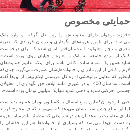
مایتی مخصوص
فرزند نوجوان دارای معلولیتش را زیر بغل گرفته و وارد بانک
ی‌شود؛ برای تامین هزینه‌های نگهداری و درمان فرزندی که ضربه
غزی و دچار معلولیت است، آن‌قدر ناتوان شده که برای درخواست
مک از مردم جامعه، به بانک و مغازه و خیابان روی آورده است».
اید همین یک نمونه ساده، کافی باشد برای اینکه بدانیم حمایت‌های
ازم و کافی از این مادران و خانواده‌هایشان صورت نمی‌گیرد. چنان‌که
ینطور که معاون توانبخشی اداره کل بهزیستی ایلام پیش از این‌ها گفته
است، «تا سال 1400 و در شهری مانند ایلام، حق نگهداری از معلولان
سمی، حرکتی شدید یا ذهنی شدید تنها یک میلیون تومان بوده است».
حتی با وجود آن‌که این مبلغ امسال به 3میلیون تومان هم رسیده است
ما این مبلغ چشم‌بسته نشان می‌دهد که نمی‌تواند کفاف مخارج فرزند
ارای معلولیت را بدهد. آن هم در شرایطی که مطمئن باشیم این هزینه
ه دست آن‌ها می‌رسد که بسیاری از خانواده‌ها هم این حقشان را
گرفته‌اند؛ موضوعی که یکی از همین مادرانی که بیشتر از سی سال از