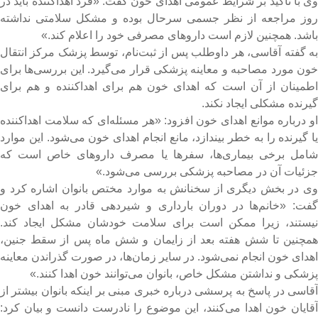
ی با تأکید بر شرایط عمومی اهدای خون گفت: «فرد اهداکننده باید در
وز مراجعه از نظر جسمی سرحال بوده و مشکل سلامتی نداشته
اشد. همچنین لازم است داروهای مصرفی خود را اعلام کند.»
ه گفته آقاسی، هر داوطلب پس از ثبت‌نام، توسط پزشک مرکز انتقال
ون مورد مصاحبه و معاینه پزشکی قرار می‌گیرد. این بررسی‌ها برای
طمینان از آن است که اهدای خون هم برای اهداکننده و هم برای
یرنده مشکلی ایجاد نکند.
و درباره موانع اهدای خون افزود: «هر مسئله‌ای که سلامت اهداکننده
ا گیرنده را به خطر بیندازد، مانع انجام اهدای خون می‌شود. این موارد
امل برخی بیماری‌ها، سفرها یا مصرف داروهای خاص است که
زئیات آن در مصاحبه پزشکی بررسی می‌شود.»
ی در بخش دیگری از سخنانش به موارد مختص بانوان اشاره کرد و
فت: «خانم‌ها در دوران بارداری و شیردهی قادر به اهدای خون
یستند، زیرا ممکن است برای سلامت خودشان مشکل ایجاد کند.
مچنین تا شش هفته بعد از زایمان و شش ماه پس از سقط جنین،
هدای خون انجام نمی‌شود. در سایر زمان‌ها، در صورت گذراندن معاینه
زشکی و نداشتن مشکل خاص، بانوان می‌توانند خون اهدا کنند.»
قاسی در پاسخ به پرسشی درباره خبری مبنی بر اینکه بانوان بیشتر از
قایان خون اهدا می‌کنند، این موضوع را نادرست دانست و بیان کرد: