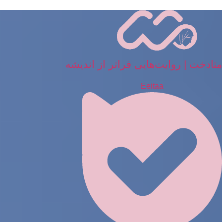
رش
ه
حتوا
متادخت | روایت‌هایی فراتر از اندیشه
Eeitaa