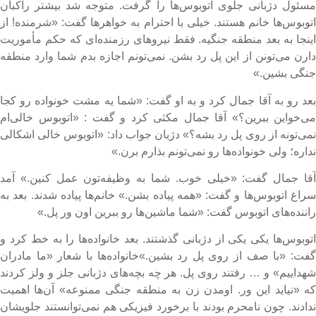
سئول دژبانی جلوی اتوبوس‌ها را گرفت. متوجه شد بیشتر راکبان
توبوس‌ها خانم هستند. خیلی با احترام به خواهرها گفت: «شرمنده! از
ینجا به بعد منطقه جنگیه. فقط نیروهای رزمنده‌ای که حکم مأموریت
ارن می‌تونن از این پل رد بشن. نمی‌تونم اجازه بدم شما وارد منطقه
نگی بشین.»
عد رو به آقا جمال کرد و به او گفت: «شما یه مشت خونواده رو کجا
ی‌خواین ببرین؟» آقا جمال مکثی کرد و گفت : «اتوبوس خالی‌ام
می‌تونه از روی پل رد بشه؟» دژبان جواب داد: «اتوبوس خالی اشکالی
داره؛ ولی خونواده‌ها رو نمی‌تونم بذارم برن.»
قا جمال گفت: «خیلی خوب. شما به وظیفه‌تون عمل کنین.» آمد
راغ اتوبوس‌ها و گفت: «همه پیاده بشن.» خانم‌ها پیاده شدند. بعد به
اننده‌های اتوبوس گفت: «شما ماشین‌ها رو ببرین اون ور پل.»
توبوس‌ها یکی یکی از دژبانی گذشتند. بعد خانواده‌ها را به خط کرد و
فت: «با صف از روی پل رد بشین.»خانواده‌ها با شعار «ما مادران
هداییم» و … رفتند روی پل. هر چه بچه‌های دژبانی جلز و ولز کردند
ه «نیاید این ور. اومدن زن به منطقه جنگی ممنوعه» آن‌ها اهمیت
دادند. چون نامحرم بودند با برخورد فیزیکی هم نمی‌توانستند جلویشان