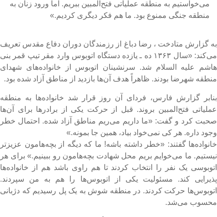
می‌خواستیم به منطقه عملیاتی فتح‌المبین ببریم. اما ورود زنان به
منطقه جنگی ممنوع بود. ما هم فکر دیگری کردیم.»
ه گزارش متادخت ، رضا دباغ از رزمندگان دوران دفاع مقدس تعریف
می‌کند: «سال ۱۳۶۳ ده ـ یازده دستگاه اتوبوس وارد مقر تیپ قمر بنی
اشم علیه السلام شد. سرنشینان اتوبوس از خانواده‌های شهدای
نطقه شهرضا بودند. ظاهراً هدف آن‌ها بازدید از مناطق آزاد شده بود.
نابر گزارش فارس، فردای آن روز قرار شد خانواده‌ها به منطقه
ملیاتی فتح‌المبین بروند. قبل از حرکت یکی از برادرها برای آن‌ها
حبت کرد و گفت: «ما داریم می‌ریم مناطق آزاد شده. احتمال خطر
جود داره. هر کی نمی‌خواد بیاد، همین جا بمونه.»
انواده‌ها گفتند: «خطر داشته باشه! ما که دیگه از بچه‌هامون عزیزتر
یستیم. ما می‌خوایم بریم محل شهادت بچه‌هامون رو ببینیم.» برای هر
توبوسی یک نفر را انتخاب کردند تا هم راوی باشد هم از خانواده‌ها
ذیرایی کند. مسئولیت یکی از اتوبوس‌ها را هم به من سپردند.
توبوس‌ها حرکت کردند. در منطقه شوش به یک پل رسیدیم که دژبانی
حسوب می‌شد.