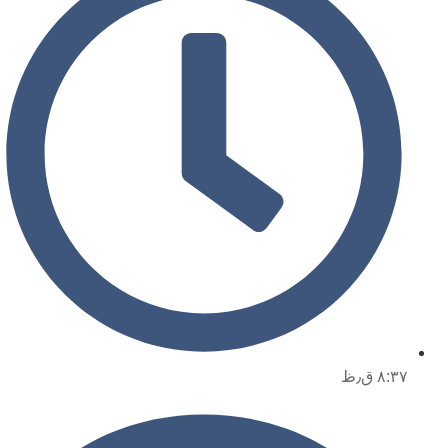
۸:۳۷ ق٫ظ