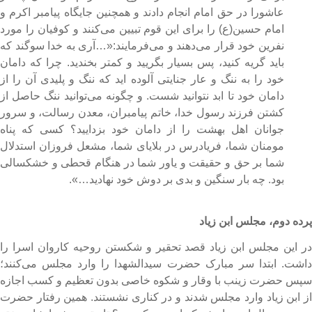
عاشورا در حق امام انجام دادند و همچنین جایگاه پیامبر اکرم و
امام حسین(ع) را برای این قوم تبیین می‌کنند و کوفیان را مورد
نفرین خود قرار می‌دهند و می‌فرمایند:«…آری به خدا سوگند که
باید گریه کنید، پس بسیار بگریید و کمتر بخندید. چرا که دامان
خود را به ننگ و عار جنایتی آلوده اید که ننگ و پلیدی آن را از
دامان خود تا ابد نتوانید شست. و چگونه می‌توانید ننگ حاصل از
کشتن فرزند رسول خدا، خاتم پیامبران، معدن رسالت، و سرور
جوانان اهل بهشت را از دامان خود بزدایید؟ کسی که پناه
مومنان شما، فریادرس در بلایای شما، مشعل فروزان استدلال
شما بر حق و حقیقت و یاور شما در هنگام قحطی و خشکسالی
بود. چه بار سنگین و بدی بر دوش خود نهادید…».
رده دوم، مجلس ابن زیاد
ر این مجلس ابن زیاد قصد تحقیر و شکستن روحیه‌ کاروان اسرا را
اشت. ابتدا سر مبارک حضرت سیدالشهدا را وارد مجلس می‌کنند؛
پس حضرت زینب با وقار و شکوه خاصی بدون تعظیم و کسب اجازه
ز ابن زیاد وارد مجلس شدند و در کناری نشستند. همین رفتار حضرت