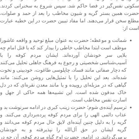
کوتی نفس‌گیر در فضا حاکم شد. سپس شروع به سخنرانی کردند.
ضرت همین بستر گریه و شیون مخاطب را بعد از حمد و صلوات،
طلع سخن قرار می‌دهند. اما مفاد تبیین حضرت در این خطبه عبارت
ست از:
شماتت و موعظه؛ حضرت به عنوان مبلغ توحید و واقعه‌ عاشورا
موظف است ابتدا مخاطب خاطی را بیدار کند که با قتل امام چه
بلایی سر خودشان آورده‌اند. ایشان مردم کوفه را با
آسیب‌شناسی شخصیتی و رجوع به فرهنگ جاهلی تحلیل می‌کنند
که دچار صفاتی مانند فساد، چاپلوسی طاغوت، خودبینی و نخوت
شده‌اند. بعد این تحلیل را با تمثیل‌‎هایی روشن می‌کنند: مانند
گیاهی که در مزبله‌ای روییده و یا مانند معدن نقره‌ای که در دل
خاک مدفون شده است. این تشبیه‌ها همه حاکی از جهل و
اسارت نفس مخاطب است.
ترسیم آینده‌ی شوم؛ حضرت زینب کبری در ادامه سرنوشت بد و
عذاب دائمی الهی را برای مردم کوفه پرده‌برداری می‌کنند. و
گریه را به دلیل چنین آینده‌ای لایق حال مردم کوفه می‌دانند و
گریه‌ ایشان در حق آل‌الله را نپذیرفته و به خودشان
برمی‌گردانند. در ادامه، حضرت اوج گناه مردم کوفه، آن چه در