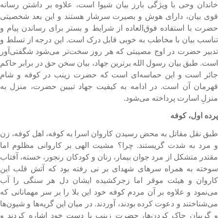
اندان وحی با ویژگی بارز بیان شیوا است، علاوه بر داشتن رسانه‌
وی بیان، دارای هوش و بصیرت سرشار هستند و این بعد شخصیتی
ضرت با استفاده‌ فوق‌العاده از شرایط و بستر برای رساندن پیام و
ناسب بیان با مخاطب به خوبی قابل درک است. این درجه از تسلط و
دبیر حضرت در اوج مصیبتی که هر روز سخت‌تر می‌شود شگفتی‌آور
ست. طبق بیان رسول الله برترین جهاد، بیان سخن حق در برابر حاکم
ائر است و این حماسه‌ای است که حضرت زینب در کوفه و شام
هرمان آن است. در ادامه به کیفیت جهاد تبیین حضرت، منزل به
نزلِ اسارت پرداخته می‌شود.
رده اول، کوفه
بق نقل مقاتل به محض رسیدن کاروان اسرا به کوفه، اهل کوفه، زن
 مرد به شدت گریستند. چرا؟ مشیت الهی بر کاروانی مظلوم اما
قتدر متشکل از مرد جوان بیمار، زنان و کودکان رنجور، خسته، آفتاب
وخته به همراه سرهای شهدای بر نی رفته بود که آتش قلب این
اروان و هیئت موقر اما زجرکشیده‌ ایشان دل هر سنگی را آب
ی‌نمود و علاوه بر آن مردم کوفه خود این بلا را بر سر مهمانانی که
ی‌شناختند و دعوت کرده بودند، آوردند. در میان این گریه‌ها و شیون‌ها
 گریبان چاک کردن‌ها، حضرت زینب با دست خود اشاره کردند و