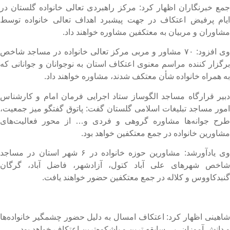
مع خبرنگاران اظهار کرد: مرکز راهبردی تعالی خانواده گلستان در
یام پرفیض اعتکاف در جهت پیشبرد اهداف تعالی خانواده توسط
شاوران و مربیان به معتکفین مشاوره خواهند داد.
وی افزود: ۷۰ مشاور و مربی مرکز تعالی خانواده در مساجد شاخص
رگزار کننده مراسم معنوی اعتکاف استان به نوجوانان و جوانانی که
ه همراه خانواده شأن معتکف شدند، مشاوره خواهند داد.
بیر قرارگاه مساجد الگوساز ستاد اجرایی فرمان امام و کارشناس
مور مساجد تبلیغات اسلامی گلستان گفت: پاتوق گفتگو میز جمعیت،
رح جوانه‌ها مشاوره گروهی و فردی و… از محور فعالیت‌های
شاورین خانواده در جمع معتکفین خواهد بود.
وی یادآورشد: مشاورین حوزه خانواده در ۶ شهر استان در مساجد
اخص شهرهای علی آباد کتول، آزادشهر، فاضل آباد، گرگان
نبدکاووس و کلاله در جمع معتکفین حضور خواهند یافت.
اهینی اظهار کرد: اعتکاف امسال به دلیل حضور چشمگیر خانواده‌ها
 دانش آموزان، بی سابقه ترین و باشکوه‌ترین اعتکاف خواهد بود.