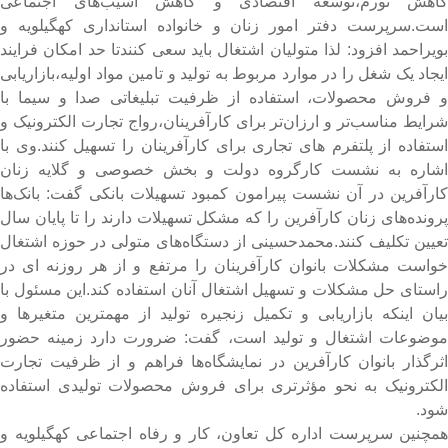
اهش تورم،توسعه اقتصادی و کاهش آسیب‌های اجتماعی
ست.
سرپرست دفتر امور زنان و‌ خانواده استانداری کهگیلویه و
ویراحمد افزود: لذا متولیان اشتغال باید سعی کنندتا حد امکان فرایند
یجاد یک شغل را در موارد مربوط به تولید و تامین مواد اولیه،بازاریابی
 فروش محصولات، استفاده از ظرفیت تبلیغاتی صدا و سیما با
رایط مناسب‌تر و ارزان‌تر برای کارآفرینان،رواج تجارت الکترونیک و
ستفاده از پلتفرم های تجاری برای کارآفرینان را تسهیل کنند.
وی با
شاره به نشست کارگروه دولت و‌ بخش خصوصی و گلایه زنان
ارآفرین در آن نشست پیرامون کمبود تسهیلات بانکی گفت: بانک‌ها
رونده‌های زنان کارآفرین را که مشکل تسهیلات دارند را تا پایان سال
عیین تکلیف کنند.
محمدحسینی از دستگاه‌های متولی در حوزه اشتغال
واست مشکلات بانوان کارآفرینان را مرتفع و از هر روزنه ای در
استای حل مشکلات و تسهیل اشتغال آنان استفاده کند.
این مسئول با
یان اینکه بازاریابی و تکمیل زنجیره تولید از مهمترین متغیرها و
وضوعات اشتغال و تولید است، گفت: ضرورت دارد زمینه حضور
ثرگذار بانوان کارآفرین در نمایشگاه‌ها فراهم و از ظرفیت تجارت
لکترونیک به نحو مؤثرتری برای فروش محصولات تولیدی استفاده
ود.
مچنین سرپرست اداره کل تعاون، کار و رفاه اجتماعی کهگیلویه و