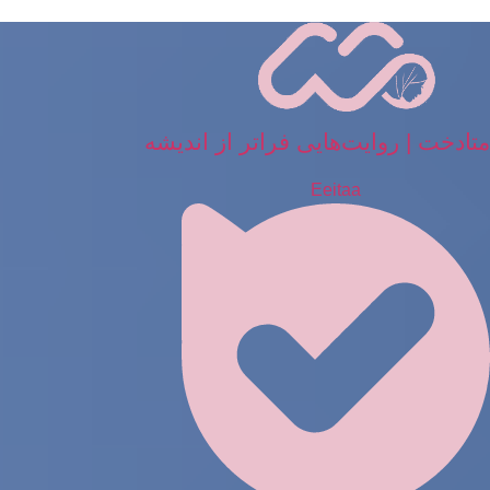
رش
ه
حتوا
متادخت | روایت‌هایی فراتر از اندیشه
Eeitaa