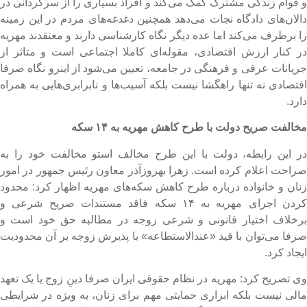
 قوام زندگی مشترک کمک می‌کند و افراد بسیاری را از سرگردانی در
الان‌های دادگاه نجات می‌دهد همچنین دغدغه‌های مردم در این زمینه
ا برطرف می‌کند اما عده دیگر نگاه کارشناسی دارند و معتقدند مهریه
ر کنار ارزش اقتصادی، مقوله‌ای کاملا اجتماعی است و متاثر از
ریانات عرفی و فرهنگی در جامعه، تعیین می‌شود از اینرو نگاه صرفا
قتصادی نه تنها راهگشا نیست بلکه آسیب‌ها و نابرابری‌هایی به همراه
ارد.
خالفت صریح دولت با طرح کاهش مهریه به ۱۴ سکه
ر این رابطه، دولت با این طرح مخالف استو مخالفت خود را به
راحت اعلام کرده است. زهرا بهروزآذر معاون رئیس جمهور در امور
نان و خانواده درباره طرح کاهش سکه‌های مهریه اظهار کرد: محدود
کردن اجرای مهریه به ۱۴ سکه فاقد مستندات صریح شرعی و
رخلاف اختیار قانونی و شرعی زوجه در مطالبه حق خود است و
رفا می‌توان با قید «عندالاستطاعه» با پذیرش زوجه بر آن محدودیت
یجاد کرد.
ی تصریح کرد: مهریه در نظام حقوقی ایران صرفا دینِ زوج یا یک تعهد
الی نیست بلکه ابزاری حمایتی مهم برای زنان، به ویژه در شرایطی