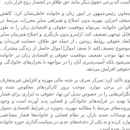
ست که برخی حقوق دیگر مانند حق طلاق در انحصار زوج قرار دارد.
عاون رئیس‌جمهور در امور زنان و خانواده خاطرنشان کرد: کاهش
قف اجرایی مهریه بدون اصلاح و همراهی سایر مقررات مرتبط در
وانین خانواده، می‌تواند موقعیت حقوقی و اقتصادی زنان را به طور
ابل توجهی تضعیف کند؛ ازاینرو بدون بازنگری و اصلاح هم‌زمان سایر
بعاد حقوقی روابط زوجین ـ از جمله حق طلاق، حضانت فرزندان و
وضوع تنصیف [قید تا نصف اموال] اموال حاصل از زندگی مشترک ـ
ه تنها موجب تضعیف موقعیت حقوقی و اقتصادی زنان در خانواده
ی‌شود بلکه آسیب‌پذیری آنان را در مواجهه با بحران‌های خانوادگی و
قوقی افزایش می‌دهد.
ی تاکید کرد: تمرکز صرف بر جنبه مالی مهریه و افزایش غیرمتعارف
ن در برخی موارد، موجب بروز کارکردهای معکوس شده و
گرانی‌هایی را در خصوص تبدیل این نهاد حقوقی به ابزاری برای فشار
ا تهدید در فرآیندهای خانوادگی و قضایی پدید آورده است و وجود
رونده‌های مرتبط با مطالبه مهریه، به‌ویژه در شرایط اقتصادی دشوار
 نوسانات شدید بازار، بر نظام قضایی و خانواده‌ها فشار مضاعفی
ارد کرده و به یکی از دغدغه‌های جدی در سیاست‌گذاری حوزه خانواده
بدیل شده است.