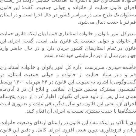
انواده استانداری قم با اشاره به اقدامات حمایتی دولت در راستای
جرای قانون حمایت از خانواده و جوانی جمعیت، گفت: این قانون
ه‌عنوان یک طرح ملی در سراسر کشور در حال اجرا است و در استان
م نیز با جدیت دنبال می‌شود.
دیرکل امور بانوان و خانواده استانداری قم با بیان اینکه قانون حمایت
ز خانواده و جوانی جمعیت یک قانون ملی است، گفت: اجرای این
انون در تمام استان‌های کشور جریان دارد و در حال حاضر وارد
هارمین سال از دوره آزمایشی خود شده است.
اطمه حیدری، سرپرست اداره کل امور بانوان و خانواده استانداری
م و دبیر ستاد حمایت از خانواده و جوانی جمعیت استان، در
گفت‌وگویی با اشاره به تصویب این قانون در ۲۴ مهرماه ۱۴۰۰ توسط
کمیسیون مشترک مجلس شورای اسلامی و ابلاغ آن در ۵ آبان‌ماه
مان سال پس از تأیید شورای نگهبان، اظهار کرد: از دوره پنج‌ساله
جرای آزمایشی این قانون، دو سال دیگر باقی مانده و ضروری است
ستگاه‌ها با جدیت بیشتری نسبت به اجرای آن اقدام کنند.
ی با تأکید بر اینکه مفاد این قانون در راستای ارتقای وضعیت خانواده،
نان و فرزندآوری تدوین شده، افزود: اجرای کامل و دقیق این قانون