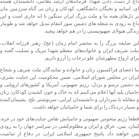
اغ از دست دادن شهدا، فرماندهان ارشد نظامی، دانشمندان هسته
ی، اساتید و نخبگان دانشگاهی، کودکان و زنان بی گناه سرزمین مان
ر دل‌های همه ما و ملت بزرگ ایران سنگین تا ابد جاری است و این
اغ به زودی به شعله های دشمن سوز انتقام تبدیل خواهد شد و طومار
ندگی هیولای صهیونیستی را در هم خواهد پیچید.
ین ضایعه بزرگ را به محضر امام زمان (عج)، رهبر فرزانه انقلاب،
لت شریف ایران و خانواده‌های معظم شهدا تبریک و تسلیت گفته و
رای ارواح مطهرشان علو درجات را آرزو داریم.
ا اعضای فراکسیون زنان و خانواده و نمایندگان ملت شریف و شجاع
یران در مجلس شورای اسلامی، ضمن محکومیت این جنایت بشری،
ه دشمن ترسو و بزدل، رژیم صهیونی، آمریکا و کشورهای اروپایی و
امیان پلید آنها اعلام می‌کنیم که به خاک و خون کشیدن کودکان، زنان
 مقابله با سرداران و دانشمندان ایرانی، سرنوشتی تلخ، پشیمان‌کننده
 بسیار دردناک را برای شما و حامیانتان خواهد داشت.
طعا رژیم منحوس صهیونی و حامیانش تقاص جنایت‌های خود در غزه،
بنان، یمن، عراق و ایران و مظلوم‌کشی در سراسر جهان را به زودی
س خواهند داد. پاسخ جمهوری اسلامی ایران، در دفاع از تمامیت