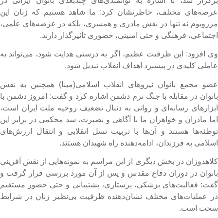
رگزار شد، با اشاره به توانمندی‌های چندبُعدی بانوان ایرانی در
رصه‌های مختلف، خاطرنشان کرد: ما شاهد هستیم که زنان این
رزوبوم نه تنها در نقش مادری و همسری، بلکه در عرصه‌های علمی،
جتماعی، فرهنگی و حتی امنیتی، حضوری تأثیرگذار دارند.
ی افزود: این ظرفیت عظیم، اگر به درستی هدایت شود، می‌تواند به
املی کلیدی در پیشبرد اهداف انقلاب تبدیل شود.
ضو مجمع بانوان نیروهای انقلاب اسلامی(مبنا) همچنین به نقش
انوان در مقابله با جنگ نرم دشمن اشاره کرد و گفت: امروز دشمن با
بزارهای رسانه‌ای و روانی به دنبال تضعیف روحیه ملت ایران است،
ما مادران و خواهران ما با آگاهی و بصیرت، سد محکمی در برابر این
وطئه‌ها هستند و آن‌ها با تربیت نسل انقلابی و انتقال ارزش‌های
سلامی به فرزندان، ادامه‌دهنده راه شهیدان هستند.
لاهدوزان در بخش دیگری از این مراسم به نمونه‌هایی از نقش آفرینی
انوان در دوران دفاع مقدس و پس از آن مورد بررسی قرار گرفت و
فت: فعالیت‌های پزشکی، پرستاری، پشتیبانی و حتی حضور مستقیم
ر عملیات‌های مختلف نشان‌دهنده ظرفیت بی‌نظیر زنان در شرایط
خت است.