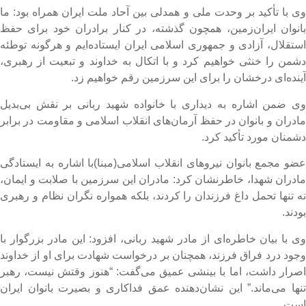
ی با تأکید بر وحدت ملی و همدلی بین آحاد ملت ایران همراه بود: ما
انوان ایران‌زمین، همچون گذشته، در کنار برادران خود برای حفظ
ستقلال، آزادی و جمهوری اسلامی ایران ایستاده‌ایم و هرگونه توطئه
شمن را خنثی خواهیم کرد و با اتکال به خداوند و تبعیت از رهبری،
ینده‌ای درخشان را برای این سرزمین رقم خواهیم زد.
ی ضمن اشاره به دیداری با خانواده شهید ربانی بر نقش بی‌بدیل
ادران و بانوان در حفظ آرمان‌های انقلاب اسلامی و مقاومت در برابر
شمنان مورد تأکید کرد.
ضو مجمع بانوان نیروهای انقلاب اسلامی(مبنا)با اشاره به ایستادگی
ادران شهدا، خاطرنشان کرد: مادران این سرزمین با صلابت و ایمان،
ه تنها تحمل داغ فرزندان را کردند، بلکه همواره نگران نظام و رهبری
ودند.
ی با بیان خاطره‌ای از مادر شهید ربانی، افزود: این مادر بزرگوار با
جود درد فراق فرزند، همچنان بر درخواست شهادت برای او از خداوند
صرار داشت، اما با بینشی عمیق می‌گفت: “هنوز وقتش نیست، رهبر
نها می‌ماند.” این نشان‌دهنده عمق فداکاری و بصیرت بانوان ایران
ست.