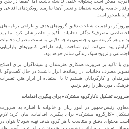
گرچه ممکن است پشتوانه علمی نداشته باشند، اما عمیقاً در ذهن و
فتار جامعه نهادینه شده‌اند و تغییر آن‌ها نیازمند رویکردهای اقناعی و
رتباط‌محور است.
هروزآذر بر اهمیت شناخت دقیق گروه‌های هدف و طراحی برنامه‌های
ختصاصی مصرف‌کنندگان دخانیات تأکید و خاطرنشان کرد: ما باید
دانیم هر گروه سنی و جنسیتی به چه دلایلی به سمت مصرف دخانیات
رایش پیدا می‌کند، این شناخت، پایه طراحی کمپین‌های بازاریابی
جتماعی و ترویج سبک زندگی سالم خواهد بود.
ی با تاکید بر ضرورت همکاری هنرمندان و سینماگران برای اصلاح
صویر مصرف دخانیات در رسانه‌ها ابراز داشت: در حال گفت‌وگو با
نرمندان و کارگردانان هستیم تا با استفاده از ابزار هنر، تغییرات
رهنگی موردنظر را رقم بزنیم.
رورت تشکیل «کارگروه مشترک» برای پیگیری اقدامات
عاون رئیس‌جمهور در امور زنان و خانواده با اشاره به
ضرورت
شکیل «کارگروه مشترک» برای پیگیری اقدامات، بیان کرد: لازم
ست محتوای دقیق و متناسب با هر گروه هدف تهیه شود تا بتوان در
سائل تقنینی و مالیاتی، نشست با هنرمندان برای تبیین آسیب‌های