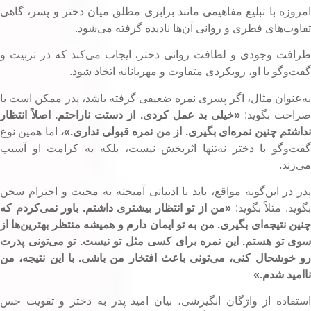
مروزه با تبلیغ مفاهیمی مانند برابری مطلق میان دختر و پسر، گاهی
فاوت‌های فطری و روانی آن‌ها نادیده گرفته می‌شود.
رافت وجودی و لطافت روانی دختر، ایجاب می‌کند که در تربیت و
فت‌وگو با او، رویکردی متفاوت و مهربانانه اتخاذ شود.
ه‌عنوان مثال، اگر پسری نمره ضعیفی گرفته باشد، پدر ممکن است با
راحت بگوید:
«خیلی بد عمل کردی. از دستت ناراحتم. اصلاً انتظار
داشتم چنین نمره‌ای بگیری. از من نمره قبولی نداری.»،
اما همین نوع
فت‌وگو با دختر نه‌تنها اثربخش نیست، بلکه به کرامت او آسیب
ی‌زند.
در در این‌گونه مواقع، باید با ادبیاتی آمیخته به محبت و احترام سخن
گوید. مثلاً بگوید:
«من از تو انتظار بیشتری داشتم. باور نمی‌کردم که
نین نتیجه‌ای بگیری. من به تو ایمان دارم و همیشه منتظر بهترین‌ها از
وی تو هستم. این نمره برای کسی مثل تو نیست. تو می‌تونی پدرت
و خوشحال کنی، می‌تونی باعث افتخار من باشی. با این نتیجه، من
اامید شدم.»
ستفاده از واژگان انگیزشی، بیان امید پدر به دختر و تقویت حس