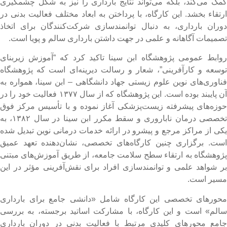
مک می‌کند، بلکه می‌تواند نتایج بارداری را نیز به شکل چشمگیری
رتقاء بخشد. این کارگاه، با پرداختن به ابعاد مختلف فعالیت بدنی در
وران بارداری، به دنبال توانمندسازی شرکت‌کنندگان برای اتخاذ
صمیمات آگاهانه و علمی در جهت داشتن بارداری سالم و پویا است.
وابط عمومی پژوهشگاه ابن سینا تاکید کرد که “آموزش زیربنای
وسعه و کارآفرینی”، شعار و رسالت دیرینه‌ای است که پژوهشگاه
ناوری‌های نوین علوم زیستی جهاد دانشگاهی – ابن سینا، همواره به
آن پایبند بوده است. این پژوهشگاه که از سال ۱۳۷۷ فعالیت خود را در
وزه‌های پیشرفته زیست‌پزشکی آغاز نموده و با تأسیس مرکز فوق
تخصصی درمان ناباروری و سقط مکرر ابن سینا در سال ۱۳۸۲، به
کی از مراکز مرجع و پیشرو در ارائه خدمات درمانی نوین تبدیل شده
ست. برگزاری چنین کارگاه‌های تخصصی، نشان‌دهنده تعهد عمیق
ژوهشگاه به ارتقاء سطح سلامت جامعه، از طریق آموزش‌های مبتنی
ر شواهد علمی و توانمندسازی افراد برای نقش‌آفرینی مؤثر در این
سیر است.
حورهای تخصصی این کارگاه شامل «دانشی جامع برای بارداری
الم» است و این کارگاه، با مشارکت اساتید برجسته، به بررسی
امع محورهای کلیدی مرتبط با فعالیت بدنی در دوران بارداری