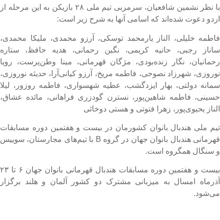
با نظر نشمین شافعیان، سرمربی تیم ملی ۲۸ بازیکن به این مرحله از
ردو دعوت شده‌اند که اسامی آنها به شرح زیر است:
اطمه خلیلی، الناز یارمحمد توسکی، آرزو محمدی، ملیکا محمدی،
اناز رجبی، حانیه کریمی، نگین رحمانی، هدیه حافظ، ستاره
حمانیان، نگار زنده‌بودی، مژگان قهرمانی، مینا وطن‌پرست، رویا
وروزی، شهرزاد نصوحی، فاطمه مریخ، آرزو کیانی‌آرا، حدیثه نوروزی،
مانه دولتی، بهار ایزدگشب، عطیه شهسواری، فاطمه روزور، لیلا
سینی، فاطمه شاهین‌پور، نسترن گودزری فراهانی، مائده عشاق،
لناز یحیوی‌پور، زهرا فتوتی و هستی دوخائی
یم ملی هندبال بانوان کشورمان در بیست و هفتمین دوره مسابقات
قهرمانی هندبال بانوان جهان در گروه B با تیم‌های مجارستان، سوییس
 سنگال همگروه است.
بیست و هفتمین دوره مسابقات هندبال قهرمانی بانوان جهان ۶ تا ۲۳
ذرماه امسال به میزبانی مشترک دو کشور آلمان و هلند برگزار
ی‌شود.