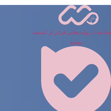
رش
ه
حتوا
متادخت | روایت‌هایی فراتر از اندیشه
Eeitaa