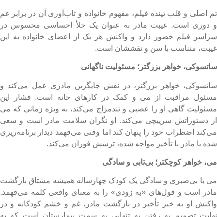
م اصلی و قلب تپنده فیلم، مفهوم خانواده و تاب‌آوری آن در برابر غم
 دوری است. غیبت مادر به عنوان یک خلأ احساسی محسوس در
راسر فیلم حضور دارد و واکنش هر یک از اعضای خانواده به این
یبت، متناسب با سن و نقششان است.
اتسوکی، خواهر بزرگتر؛ مسئولیت ناگهانی
اتسوکی، خواهر بزرگتر، در نقش جایگزین مادری عمل می‌کند و
سئول مراقبت از می و کمک در کارهای خانه است. فشار این
سئولیت گاهی او را عصبی و تندمزاج می‌کند، به ویژه زمانی که می
ز دستوراتش سرپیچی می‌کند. او نگران سلامت مادر است و سعی
ی‌کند اضطراب خود را پنهان کند اما وقتی می‌فهمد دیدار برنامه‌ریزی
ده با مادر با تأخیر مواجه شده، ترسش فوران می‌کند.
ی، خواهر کوچکتر؛ بی‌تابی و سادگی
ی با بی‌صبری و سادگی یک کودک چهارساله همیشه مشتاق بازگشت
ادر است و قول‌های «به زودی» را به معنای واقعی کلمه می‌فهمد.
اکنش او به خبر تأخیر در بازگشت مادر، غم و خشم کودکانه و در
هایت تصمیم به رفتن به تنهایی به سمت بیمارستان است که به