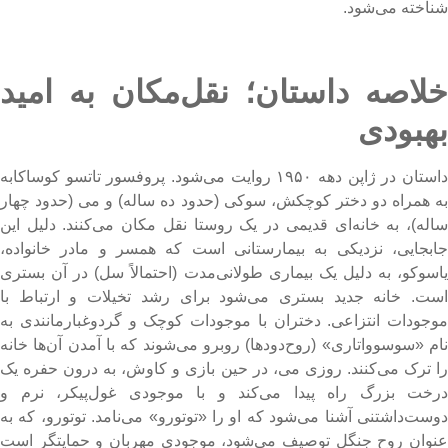
ناخته می‌شود.
لاصه داستان؛ نقل‌مکان به امید
هبودی
داستان در ژاپن دهه ۱۹۵۰ روایت می‌شود. پروفسور تاتسو کوساکابه
ه همراه دو دختر کوچکش، سوکی (حدود ده ساله) و می (حدود چهار
اله)، به خانه‌ای قدیمی در یک روستا نقل مکان می‌کنند. دلیل این
ابجایی، نزدیکی به بیمارستانی است که همسر و مادر خانواده،
اسوکو، به دلیل یک بیماری طولانی‌مدت (احتمالاً سل) در آن بستری
ست. خانه جدید بستری می‌شود برای رشد تخیلات و ارتباط با
وجودات انتزاعی. دختران با موجودات کوچک و گردوغبارمانندی به
ام «سوسوواتاری» (روح‌دودها) روبرو می‌شوند که با آمدن آن‌ها خانه
ا ترک می‌کنند. روزی می، در حین بازی و کاوش، به درون حفره یک
رخت بزرگ راه پیدا می‌کند و با موجودی غول‌پیکر، نرم و
وست‌داشتنی آشنا می‌شود که او را «توتورو» می‌نامد. توتورو، که به
نوان روح جنگل توصیف می‌شود، موجودی مهربان و حمایتگر است