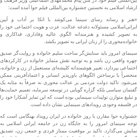
ین‌المللی فیلم حوا، در متن پیام محمدمهدی اسماعیلی وزیر فرهنگ و
رشاد اسلامی به نخستین جشنواره بین‌المللی فیلم حوا آمده است:
هنر و رسانه رسای سینما می‌کوشد با اتکا بر آداب و آیین
یرانی‌اسلامی مسئولانه دغدغه عدالت، عزت و هویت اجتماعی خود را
ه تصویر کشیده و هنرمندانه الگوی عالیه وفاداری، فداکاری و
انواده‌محوری را از زنان ایرانی به تصویر بکشد.
ینمای امروز باید ستایش‌گر ساحت سلیم خانواده و روایت‌گر صدیق
هره واقعی زن باشد و به توجیه نقش متمایز خانواده در کارکردهای
جتماعی بپردازد، تغییر هوشمندانه کلیشه‌ای مستعمل از زن و خانواده،
نحصراً با برساختن الگوهای باورپذیر انسانی و اعتمادآفرینی ممکن
ی‌شود. تاکید دولت مردمی بر عدالت محوری نه صرفاً به مثابه یک
فتمان سیاسی بلکه گزاره گویایی در توسعه سرمایه، تعمیم حمایت‌ها
 تبلیغ متوازن تولیدات سینمایی بوده است که این تمایز آشکارا خود را
ر فلسفه وجودی رویدادهای سینمایی نشان داده است.
شنواره حوا مقارن با روز خانواده در ایران رویداد بهنگامی است که
وجه سینمای امروز را به جایگاه زن در جامعه ایرانی اسلامی به
مایش می‌گذارد. تاکید بر موقعیت ممتاز فردی و جمعی زن، تصدیق