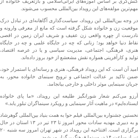
نش‌گری بر اساس آموزه‌های ایرانی‌اسلامی و بازتعریف خانواده از
هم‌ترین مولفه‌های این رویداد بین‌المللی محسوب می‌شوند.
ر وجه بین‌المللی این رویداد، سیاست‌گذاری آگاهانه‌ای در تبادل درک
وقعیت زن و خانواده شکل گرفته است که مانع از معرفی وارونه و
ادرست از چهره واقعی زن عفیف و شریف ایران زمین در اقصی
قاط دنیا خواهد بود؛ زنانی که چه در جایگاه علمی و چه در جایگاه
نری، فرهنگی، اجتماعی، مدیریت سیاسی و یا در عرصه اقتصاد،
ولید و کارآفرینی همواره نقش مشعشع از خود بروز داده‌اند.
مید آن است که این رویداد فرهنگی، هنری و رسانه‌ای با استمرار خود،
من تاکید بر عدالت اجتماعی و ترویج سینمای خانواده محور، به
ریان سینمایی موثر داخلی و خارجی بیانجامد.
رزو می‌کنم شعار شورانگیز طلیعه این رویداد، «ما پای خانواده
یستاده‌ایم» در ماهیت آثار سینمایی و رویکرد سینماگران تبلور یابد.»
خستین جشنواره بین‌المللی فیلم حوا به همت بنیاد بین‌المللی گوهرشاد
و به دبیری مهدیه سادات محور امروز تا ۲۳ تیر در ۱۳ استان در حال
برگزاری است. افتتاحیه این رویداد در شهر تهران امروز سه شنبه ۲۰
ر از ساعت ۱۴ در سینما فرهنگ برگزار می‌شود.​