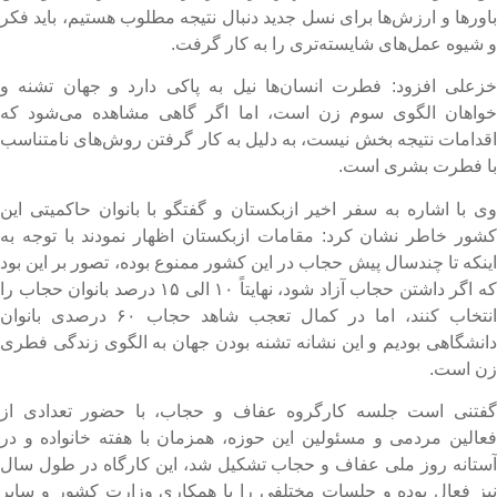
اورها و ارزش‌ها برای نسل جدید دنبال نتیجه مطلوب هستیم، باید فکر
 شیوه عمل‌های شایسته‌تری را به کار گرفت.
زعلی افزود: فطرت انسان‌ها نیل به پاکی دارد و جهان تشنه و
واهان الگوی سوم زن است، اما اگر گاهی مشاهده می‌شود که
قدامات نتیجه بخش نیست، به دلیل به کار گرفتن روش‌های نامتناسب
ا فطرت بشری است.
ی با اشاره به سفر اخیر ازبکستان و گفتگو با بانوان حاکمیتی این
شور خاطر نشان کرد: مقامات ازبکستان اظهار نمودند با توجه به
ینکه تا چندسال پیش حجاب در این کشور ممنوع بوده، تصور بر این بود
که اگر داشتن حجاب آزاد شود، نهایتاً ۱۰ الی ۱۵ درصد بانوان حجاب را
انتخاب کنند، اما در کمال تعجب شاهد حجاب ۶۰ درصدی بانوان
انشگاهی بودیم و این نشانه تشنه بودن جهان به الگوی زندگی فطری
ن است.
فتنی است جلسه کارگروه عفاف و حجاب، با حضور تعدادی از
عالین مردمی و مسئولین این حوزه، همزمان با هفته خانواده و در
ستانه روز ملی عفاف و حجاب تشکیل شد، این کارگاه در طول سال
یز فعال بوده و جلسات مختلفی را با همکاری وزارت کشور و سایر