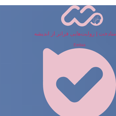
رش
ه
حتوا
متادخت | روایت‌هایی فراتر از اندیشه
Eeitaa