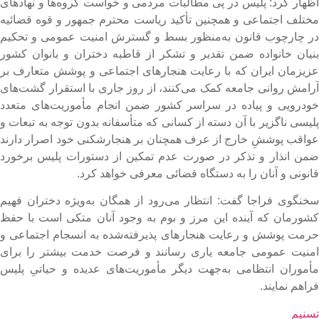
ظهار کرد: پلیس در پی مطالبات مردمی و خواست گروه‌ها و نهادهای
ختلف اجتماعی و همچنین تأکید ریاست محترم جمهور و قوه قضائیه
ر چارچوب قانون به‌منظور بسط و گسترش امنیت عمومی و تحکیم
نیان خانواده ضمن تقدیر و تشکر از قاطبه دختران و بانوان کشور
زیزمان ایران که با رعایت هنجارهای اجتماعی و پوشش متعارف بر
رامش روانی جامعه کمک می‌کنند، از روز جاری با استقرار گشت‌های
ودرویی و پیاده در سراسر کشور ضمن انجام مأموریت‌های متعدد
لیسی ناگزیر با آن دسته از کسانی که متأسفانه بدون توجه به تبعات و
واقب پوششِ خارج از عرف همچنان بر هنجارشکنی خود اصرار دارند
من انذار و تذکر در صورت عدم تمکین از دستورات پلیس برخورد
انونی و آنان را به دستگاه قضائی معرفی خواهد کرد.
خنگوی فراجا گفت: انتظار می‌رود از همگان به‌ویژه دختران فهیم
شورمان که آینده این مرز و بوم به وجود آنان متکی است با حفظ
رمت پوشش و رعایت هنجارهای پذیرفته‌شده به انسجام اجتماعی و
منیت عمومی جامعه یاری رسانند و فرصت خدمت بیشتر را برای
أموران انتظامی به‌جهت دیگر مأموریت‌های عدیده و حیاتیِ پلیس
راهم نمایند.​
سنیم