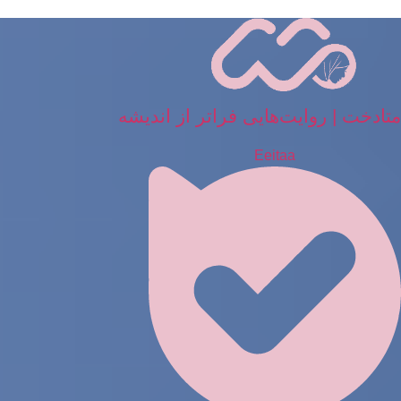
رش
ه
حتوا
متادخت | روایت‌هایی فراتر از اندیشه
Eeitaa