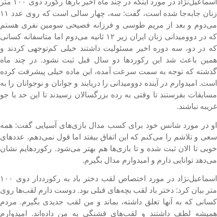
اسماعیل‌نژاد در مورد اینکه در چند ماه اخیر بارها رکورد دوی ۱۰۰ متر
زنان جابه‌جا شده است، گفت: سه، چهار سالی است که روی عدد ۱۱
ی‌دوم و بعد از مریم طوسی و فرزانه فصیحی سومین نفری هستم
که در دوومیدانی زنان ایران زیر ۱۲ ثانیه می‌دوم اما متاسفانه کسانی
ه در دو، سه دوره اخیر مسئولیت داشتند خیلی کم‌توجهی کردند و
مین باعث شد این رکوردها دو سال قبل ثبت نشود. در چند ماه
ذشته که توجه به سمت سرعت آمده، این ماده خیلی پیشرفت کرده
ست. امیدوارم در آینده دوومیدانی را دریابند و جوانان و نوجوانان را به
سابقات بفرستند تا وقتی به رده بزرگسالان رسیدند تا این حد با جو
ریبه نباشند.
و در مورد شانس خود برای کسب مدال بازی‌های آسیایی گفت: همه
عی و تلاشم را می‌کنم که این اتفاق بیفتد اما قول نمی‌دهم. عددهای
وبی تا الان ثبت شده و تا بازی‌ها هم بهتر می‌شود. رکوردهایم نشان
ی‌دهد توانایی دارم و امیدوارم مدال بگیرم.
اسماعیل‌نژاد در مورد اختصاص لقب دختر باد به رکورددار دوی ۱۰۰
تر بیان کرد: دختر باد لقب بچه‌های قبلی بود. دوست دارم لقب‌ها روی
سانی که به آنها تعلق داشته، بماند و من لقب جدیدی بگیرم. مردم
میشه لطف داشتند و لقب‌های قشنگی به من داده‌اند. امیدوارم