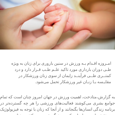
امـروزه اقـدام بـه ورزش در سنین باروری برای زنان به ویژه
طـی دوران بارداری مورد تاکید علـم طـب قـرار دارد و درد
کمتــری طــی فرآینــد زایمان از سوی زنان ورزشکار در
مقایـسه بـا زنـان غیر ورزشکار تحمل می‌شود.
ه گزارش،متادخت، اهمیت ورزش در جهان امروز چنان است که تمام
وامع بشری می‌کوشند فعالیت‌های ورزشی را هر چه گسترده‌تر در
رنامه زندگی انسان‌ها بگنجانند و از آنجا که زنان با توجه به فیزیولوژیک