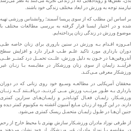
دن، نقش‌ها و رویدادهایی که در زندگی تجربه می‌کنند به نظر می‌رسد
یازمند توجه به ورزش در ابعاد مختلف زندگی خود باشند.
ر اساس این مطلب که از سوی پریسا آسمند؛ روانشناس ورزشی تهیه
ده و در اختیار ایسنا قرار گرفته به بررسی مطالعات مختلف با
وضوع ورزش در زندگی زنان پرداخته‌ایم.
مـروزه اقـدام بـه ورزش در سنین باروری برای زنان خاصه طـی
وران بارداری مورد تاکید علـم طـب قـرار دارد و افزایش سطح
ندروفین‌هـا در خـون به دلیل ورزش، علــت تحمــل درد کمتــر طــی
رآینــد زایمان از سوی زنان ورزشکار در مقایـسه بـا زنـان غیر
رزشکار معرفی مـی‌کنـد.
حققان آمریکایی در مطالعـه وسـیع خود روی زنانی که در دوران
ارداری بـه طـور مرتــب ورزش مــی کردنــد، دریافــتند کــه زنــان
رزشـکار، زایمـان فعـال کوتـاه‌تـر و زایمـان‌هـای سزارین کمتری
ارند. در این گروه از زنـان مـایع آمنیون آغشته به مکونیوم کمتر دیده و
نین آن‌هـا در طـول زایمـان متحمـل ریسک کمتری می‌شود.
ز طرفی نوزاد مادران ورزشـکار سازش بهتری با محیط خارج از رحم
ر مقایسه بـا نوزاد مادران غیر ورزشکار از خود نشان می‌دهند و