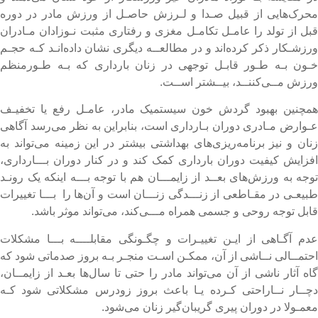
حرک‌هایی از قبیل صـدا و لـرزش حاصـل از ورزش مادر در دوره
بل از تولد را عامـل تکامـل مغزی و رفتاری مثبت نـوزادان مـادران
رزشـکار ذکر کرده‌اند و در مطالعــه دیگری نشان داده‌انـد کـه حجـم
ـون بـه طـور قابـل توجهی در زنان بارداری که بـه طـورمنظم
رزش مــی‌کننــد، بیــشتر اســت.
مچنین بهبود گردش خون سیستمیک مادر، عامـل رفع یا تخفیـف
ـوارض مـادری دوران بـارداری است، بنابراین به نظر می‌رسد آگاهی
نان و نیز برنامه‌ریزی‌های بهداشتی بیشتر در این زمینه می‌تواند به
فزایش کیفیت دوران بارداری کمک کند و در کنار دوران بـــارداری،
وجه به ورزش‌های بعــد از زایمـــان هم با توجه بـــه اینکه یک رونـد
بیعـی در مقـاطعی از زنـــدگی زنـــان است و آن‌ها را بـــا تغییرات
ابل توجه روحی و جسمی همراه مـــی‌کند، می‌تواند موثر باشد.
دم آگـاهی از ایـن تغییـرات و چگـونگی مقابلــــه بـــا مشکلات
حتمــالی نــاشی از آن، ممکـن اسـت منجـر بـه بروز صدماتی شود که
اه آثار ناشی از آن می‌تواند مادر را حتی تا سال‌ها بعـد از زایمــان،
چــار نــاراحتی کـرده یـا باعث بروز زودرس مشکلاتی شود کـه
عمـولا در دوران پیری گریبان‌گیر زنان می‌شود.