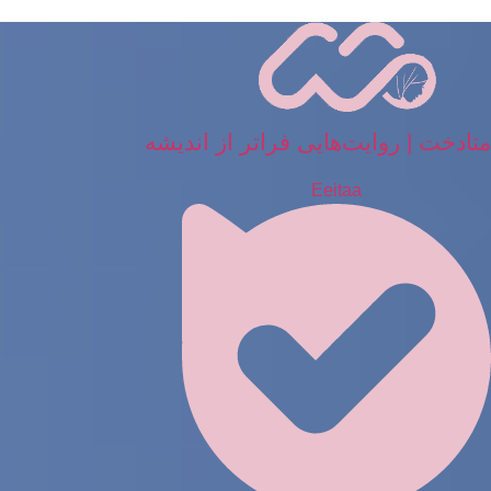
رش
ه
حتوا
متادخت | روایت‌هایی فراتر از اندیشه
Eeitaa