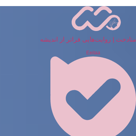
رش
ه
حتوا
متادخت | روایت‌هایی فراتر از اندیشه
Eeitaa