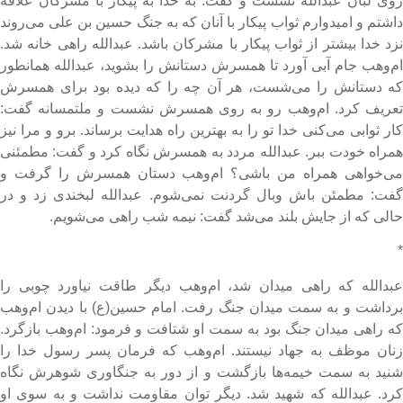
وی لبان عبدالله نشست و گفت: به خدا به پیکار با مشرکان علاقه
اشتم و امیدوارم ثواب پیکار با آنان که به جنگ حسین بن علی می‌روند
زد خدا بیشتر از ثواب پیکار با مشرکان باشد. عبدالله راهی خانه شد.
م‌وهب جام آبی آورد تا همسرش دستانش را بشوید، عبدالله همانطور
ه دستانش را می‌شست، هر آن چه را که دیده بود برای همسرش
عریف کرد. ام‌وهب رو به روی همسرش نشست و ملتمسانه گفت:
ار ثوابی می‌کنی خدا تو را به بهترین راه هدایت برساند. برو و مرا نیز
مراه خودت ببر. عبدالله مردد به همسرش نگاه کرد و گفت: مطمئنی
ی‌خواهی همراه من باشی؟ ام‌وهب دستان همسرش را گرفت و
فت: مطمئن باش وبال گردنت نمی‌شوم. عبدالله لبخندی زد و در
الی که از جایش بلند می‌شد گفت: نیمه شب راهی می‌شویم.
بدالله که راهی میدان شد، ام‌وهب دیگر طاقت نیاورد چوبی را
رداشت و به سمت میدان جنگ رفت. امام حسین(ع) با دیدن ام‌وهب
ه راهی میدان جنگ بود به سمت او شتافت و فرمود: ام‌وهب بازگرد.
نان موظف به جهاد نیستند. ام‌وهب که فرمان پسر رسول خدا را
نید به سمت خیمه‌ها بازگشت و از دور به جنگاوری شوهرش نگاه
رد. عبدالله که شهید شد. دیگر توان مقاومت نداشت و به سوی او