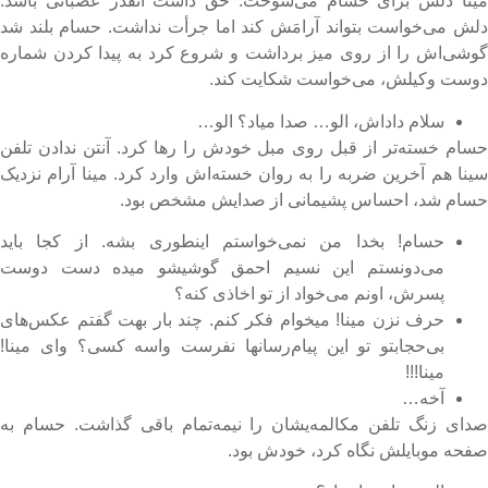
ینا دلش برای حسام می‌سوخت. حق داشت آنقدر عصبانی باشد.
لش می‌خواست بتواند آرامَش کند اما جرأت نداشت. حسام بلند شد
وشی‌اش را از روی میز برداشت و شروع کرد به پیدا کردن شماره
وست وکیلش، می‌خواست شکایت کند.
سلام داداش، الو… صدا میاد؟ الو…
سام خسته‌تر از قبل روی مبل خودش را رها کرد. آنتن ندادن تلفن
ینا هم آخرین ضربه را به روان خسته‌اش وارد کرد. مینا آرام نزدیک
سام شد، احساس پشیمانی از صدایش مشخص بود.
حسام! بخدا من نمی‌خواستم اینطوری بشه. از کجا باید
می‌دونستم این نسیم احمق گوشیشو میده دست دوست
پسرش، اونم می‌خواد از تو اخاذی کنه؟
حرف نزن مینا! میخوام فکر کنم. چند بار بهت گفتم عکس‌های
بی‌حجابتو تو این پیام‌رسانها نفرست واسه کسی؟ وای مینا!
مینا!!!
آخه…
دای زنگ تلفن مکالمه‌یشان را نیمه‌تمام باقی گذاشت. حسام به
فحه موبایلش نگاه کرد، خودش بود.