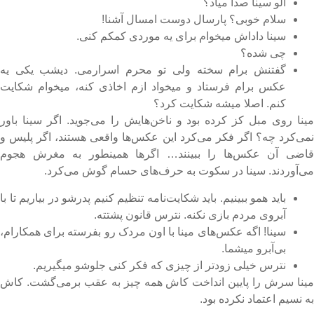
الو سینا صدا میاد؟
سلام خوبی؟ پارسال دوست امسال آشنا!
سینا داداش میخوام برای یه موردی کمکم کنی.
چی شده؟
گفتنش برام سخته ولی تو محرم اسرارمی. دیشب یکی یه
عکس برام فرستاد و میخواد ازم اخاذی کنه، میخوام شکایت
کنم. اصلا میشه شکایت کرد؟
ینا روی مبل کز کرده بود و ناخن‌هایش را می‌جوید. اگر سینا باور
می‌کرد چه؟ اگر فکر می‌کرد این عکس‌ها واقعی هستند، اگر پلیس و
اضی آن عکس‌ها را ببینند… اگر‌ها همینطور به مغرش هجوم
ی‌آوردند. سینا در سکوت به حرف‌های حسام گوش می‌کرد.
باید همو ببینیم. باید شکایت‌نامه تنظیم کنیم پدرشو در بیاریم تا با
آبروی مردم بازی نکنه. نترس قانون پشتته.
سینا! اگه عکس‌های مینا با اون مردک رو بفرسته برای همکارام،
بی‌آبرو میشما.
نترس خیلی زودتر از چیزی که فکر کنی جلوشو میگیریم.
ینا سرش را پایین انداخت کاش همه چیز به عقب برمی‌گشت. کاش
ه نسیم اعتماد نکرده بود.