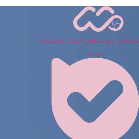
رش
ه
حتوا
متادخت | روایت‌هایی فراتر از اندیشه
Eeitaa