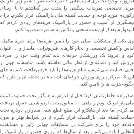
مروز با وجود یکسری آسیب‌هایی که در ناحیه کمر داشتم زیر نظر یک
ربی تخصصی تمرینات سنگینی را پشت سر گذاشتم تا با ارتقای
کوردم مورد توجه و حمایت کمیته ملی پارالمپیک قرار بگیرم. برای
یشگیری از آسیب و حضور در پارالمپیک هزینه‌های زیادی کردم که
میدوارم بعد از این همه سختی و تلاش به هدفم دست پیدا کنم.
ی یکی از مشکلات اصلی خود را تامین هزینه‌ها برای خرید مکمل،
باس و کفش تخصصی و انجام کارهای فیزیوتراپی، ماساژ و … عنوان
رد و افزود: یک ورزشکار حرفه‌ای باید تمام وقت خود را صرف
رزش کند و دغدغه‌ای از نظر مالی نداشته باشد. متاسفانه چون از
ایی حمایت نمی‌شوم و تمام هزینه‌ها را باید خود پرداخت کنم به جای
ین که تمرکزم روی ورزش حرفه‌ای باشد بیشتر دغدغه آن را دارم که
گونه هزینه ها را تامین کنم.
فرزاده خاطرنشان کرد: قبل از اعزام به هانگژو تحت حمایت کمیته
ملی پارالمپیک بودم و ماهی ۱۰ میلیون بابت اردونشینی حقوق دریافت
ی‌کردم اما بعد از هانگژو این مبلغ قطع شد، امیدوارم دوباره تحت
مایت کمیته ملی پارالمپیک قرار بگیرم تا در شرایط بهتر و بدون
غدغه خود را برای شرکت در مسابقات جهانی ژاپن و مسابقات
نتخابی آماده می‌کنم و بعد از سال‌ها که آرزوی حضور در پارالمپیک را