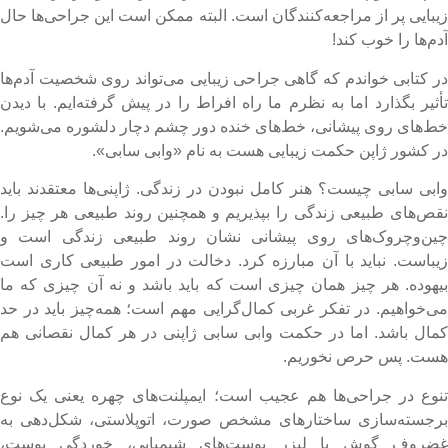
یبایی پر از مراجعه‌کنندگان است. البته ممکن است این جراحی‌ها حال
دم‌ها را خوب کند!
ر کتابی خواندم که گاهی جراحی زیبایی می‌تواند روی شخصیت آدم‌ها
أثیر بگذارد اما به نظرم ما راه افراط را در پیش گرفته‌ایم. با دیدن
ط‌های روی پیشانی، خط‌های خنده دور چشم دچار دلشوره می‌شویم.
ر کشور ژاپن حکمت زیبایی هست به نام «وابی سابی».
ابی سابی چیست؟ هنر کامل نبودن در زندگی. ژاپنی‌ها معتقدند باید
قص‌های طبیعی زندگی را بپذیریم و همچنین روند طبیعی هر چیز را.
ین‌وچروک‌های روی پیشانی نشان روند طبیعی زندگی است و
یباست. نباید با آن مبارزه کرد. دخالت در امور طبیعی کاری است
یهوده‌. هر چیز همان چیزی است که باید باشد و نه آن چیزی که ما
ی‌خواهیم. در تفکر غربی کمال‌گرایی مهم است؛ همه‌چیز باید در حد
مال باشد. اما در حکمت وابی سابی ژاپنی در هر کمال نقصانی هم
ست. پس حرص نخوریم.
نوع در جراحی‌ها هم عجیب است؛ ایمپلنت‌های چهره یعنی یک نوع
رجسته‌سازی ساختارهای مشخص صورت، اتوپلاستی، شکل‌دهی به
ضروف گوش یا لیزر پوست‌های شیمیایی، خوردگی پوست،