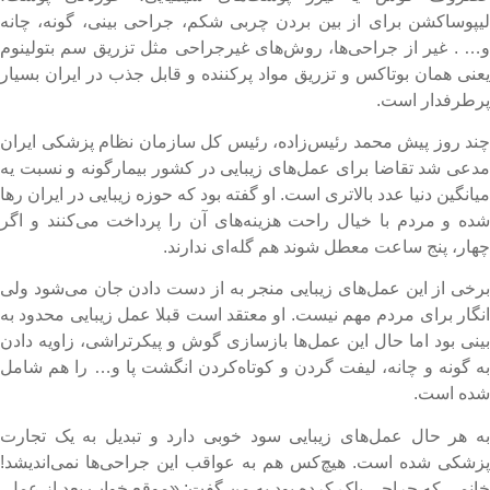
یپوساکشن برای از بین بردن چربی شکم، جراحی بینی، گونه، چانه
… . غیر از جراحی‌ها، روش‌های غیرجراحی مثل تزریق سم بتولینوم
عنی همان بوتاکس و تزریق مواد پرکننده و قابل جذب در ایران بسیار
رطرفدار است.
ند روز پیش محمد رئیس‌زاده، رئیس کل سازمان نظام پزشکی ایران
دعی شد تقاضا برای عمل‌های زیبایی در کشور بیمارگونه و نسبت یه
یانگین دنیا عدد بالاتری است. او گفته بود که حوزه زیبایی در ایران رها
ده و مردم با خیال راحت هزینه‌های آن را پرداخت می‌کنند و اگر
هار، پنج ساعت معطل شوند هم گله‌ای ندارند.
رخی از این عمل‌های زیبایی منجر به از دست دادن جان می‌شود ولی
نگار برای مردم مهم نیست. او معتقد است قبلا عمل زیبایی محدود به
ینی بود اما حال این عمل‌ها بازسازی گوش و پیکرتراشی، زاویه دادن
ه گونه و چانه، لیفت گردن و کوتاه‌کردن انگشت پا و… را هم شامل
ده است.
ه هر حال عمل‌های زیبایی سود خوبی دارد و تبدیل به یک تجارت
زشکی شده است. هیچ‌کس هم به عواقب این جراحی‌ها نمی‌اندیشد!
انمی که جراحی پلک کرده بود به من گفت: «موقع خواب بعد از عمل،