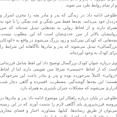
 از تمام روابط طرد می شوند.
لوعی ادامه داد: در زندگی که پدر و مادر بچه را مخزن اسرار و
رددل خود می‌دانند، بچه‌ها فقط سن بچگی و عدد بچگی را با خود به
مراه دارند و از لحاظ روانی به بچه‌هایی تبدیل شده‌اند که سن
وانیشان بالاتر از سن عددی‌شان است که این مطلوب نیست.
چه‌هایی که کودکی نمی‌کنند و زود بزرگ می‌شوند در واقع به «کودکان
زرگسالی» تبدیل می‌شوند که پدر و مادرها ناآگاهانه این شرایط را
رای کودک به وجود آورده‌اند.
ی درباره عنوان کودک بزرگسال توضیح داد: این لفظ شامل فرزندانی
ست که از لحاظ «جسمی» صرفا سن تقویمی دارند اما از لحاظ
روانی» کاملاً سرخورده بوده و پدر و مادر باعث این سرخودگی
ستند؛ این بچه‌ها گوشه‌گیر، مضطرب، افسرده و گاهی دچار شب
دراری می‌شوند که مشکلات جبران ناپذیری به همراه دارد.
لوعی در پایان درباره راهکار این موضوع ادامه داد: پدر و مادرها در
روسه فرزندپروری باید آگاهی لازم را بدست آورند که در این زمینه
ی‌توان از طریق رسانه‌ها، کتابها، مشاوره، اخبار و فضای مجازی
موزش‌های لازم را در اختیار والدین قرار داد.