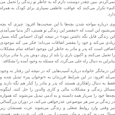
می‌کردم، ببین چقدر دوستت دارم که به خاطر تو زندگی را تحمل می
نم» تکرار می‌کنند که عواقب عاطفی بسیاری برای کودک به همراه
ارد.
ی درباره مواجه شدن بچه‌ها با این صحبت‌ها افزود: چیزی که بچه
ی‌شنود این است که «مقصر این زندگی تو هستی، اگر بدنیا نمی‌آمدی
ین زندگی قابل نگه داشتن نبود» در نتیجه کودک احساس گناه بسیار
یادی می‌کند و خود را مقصر اتفاقات می‌داند؛ فکر می کند موجودی
ضافی است که پدر و مادر به خاطر این موجود اضافه تمام مشکلات
ا تحمل می‌کنند و اکنون باری را باید از روی دوش پدر یا مادر بردارد
نابراین به دنبال راه حلی می‌گردد که مسئله‌ به وجود آمده را بشکافد.
ین درمانگر خانواده درباره آسیب‌هایی که در نتیجه این رفتار به وجود
ی‌آید افزود: در این شرایط فرزندان به «نوجوان پیر» تبدیل شده و
قط به دنبال راهکاری هستند که پدر و مادر را کنار هم نگه دارند و
سائل زندگی و مشکلات مالی و کاری والدین را حل کنند. اینگونه
چه‌ها خود را سربار همه دانسته و به آدمی تبدیل می‌شوند که همواره
ر زندگی بر سر هر موضوعی عذرخواهی می‌کند، در دوران بزرگسالی
یز وقتی وارد روابط شغلی و زندگی می‌شوند عزت نفسشان زیر
وال می‌رود که پدر و مادر مسبب از بین رفتن این عزت نفس هستند