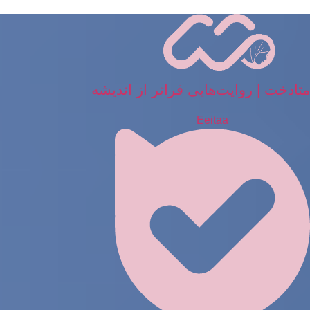
رش
ه
حتوا
متادخت | روایت‌هایی فراتر از اندیشه
Eeitaa