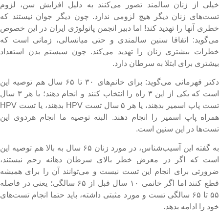
یلی از زنان سالمند تصور می‌کنند به دلیل افزایش سن، لزوم
ست‌های زنان دیگر هیچ لزومی ندارد. چون دیگر جوان نیستند که
طری آنها را تهدید کند! اما دبیر انجمن پاتولوژی ایران در این خصوص
ی‌گوید: اتفاقا سنین سالمندی و حتی میانسالی، زمانی است که
طرات بیشتری زنان را تهدید می‌کند. چون سیستم بدن استعداد
یشتری برای ابتلا به سرطان دارد.
دکتر قهرمانی می‌گوید: برای خانم‌های ۳۰ تا ۶۵ سال هم توصیه این
است که یکی از این ۳ راه را انتخاب کنند و انجام دهند؛ یا هر ۳ سال
تست پاپ‌ اسمیر بدهند، یا هر ۵ سال تست HPV بدهند، یا تست HPV
مراه پاپ اسمیر را انجام دهند. البته توصیه ما انجام هردوی این
ست‌ها در این سنین است.
به گفته این آسیب‌شناس، در مورد زنان ۶۵ سال به بالا هم توصیه این
ست که اگر در معرض خطر بالای سرطان دهانه رحم نیستند،
رورتی برای انجام این تست نیست و می‌توانند آن را برای همیشه
قطع کنند اما اگر خانمی ۱۰ سال قبل از ۶۵ سالگی؛ یعنی در فاصله
۵۵ تا ۶۵ سالگی تست و مورد مثبتی داشته، باید حتما انجام تست‌های
ود را ادامه بدهد.