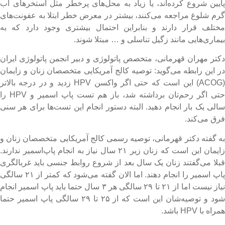
ایین شروع کرده‌اند، یا زیاد به محل‌های پرخطر مثل استخرهای آب
رم شلوغ مراجعه می‌کنند، بیشتر در معرض خطر ابتلا به عفونت‌های
ختلف قرار دارند و بنابراین احتمال بیشتری وجود دارد که به
یماری‌هایی مانند زگیل تناسلی و … مبتلا شوند.
کتر مهران قهرمانی، متخصص پاتولوژی و دبیر انجمن پاتولوژی ایران
ر این رابطه می‌گوید: توصیه کالج آمریکایی متخصصان زنان و زایمان
(ACOG) این است که حتی اگر واکسن HPV زدید و در درجه بالاتر
حتی اگر رحم‌تان برداشته شد، باز هم تست پاپ اسمیر و HPV را
الی یک بار انجام دهید. البته دستور انجام این تست‌ها برای هر سنی
رق می‌کند.
ه گفته دکتر قهرمانی، توصیه رسمی کالج آمریکایی متخصصان زنان و
زایمان این است که زنان زیر ۲۱ سال نیاز به انجام پاپ‌اسمیر ندارند.
بلا می‌گفتند زنان یک سال بعد از شروع روابط جنسی باید غربالگری
پاپ اسمیر را انجام دهند. اما الان گفته می‌شود که کمتر از ۲۱ سالگی
نیاز نیست اما از ۲۱ تا ۲۹ سالگی هر ۳ سال حتما باید پاپ اسمیر انجام
شود و توصیه‌شان این است که از ۲۵ تا ۲۹ سالگی پاپ اسمیر حتما
مراه با HPV باشد.