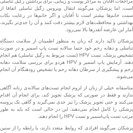
راجعات آقایان به مراکز پوست و زیبایی، برای برداشتن زگیل تناسلی
ست. اما پزشکان می‌گویند انتقال ویروس زگیل تناسلی اتفاقا از
مت خانم‌ها بیشتر است تا آقایان و اگر خانم‌ها در رعایت نکات
هداشتی و محافظت‌های لازم بیشتر دقت کنند و آن را جدی‌تر بگیرند،
مار این عارضه آنقدرها بالا نمی‌رود.
زشکان تاکید دارند که زنان به منظور اطمینان از سلامت دستگاه
ناسلی و دهانه رحم خود حتما سالانه تست پاپ اسمیر و در صورت
تشخیص پزشک، تست HPV (تست مربوط به زگیل تناسلی) هم انجام
دهند. آزمایش پاپ اسمیر و HPV هردو برای بررسی سلامت دهانه
حم و پیشگیری از سرطان دهانه رحم یا تشخیص زودهنگام آن انجام
ی‌شوند.
تاسفانه خیلی از زنان از لزوم انجام تست‌های سالانه‌ی زنانه آگاهی
دارند و فقط در صورتی که پزشک تجویز کند، برای انجام آن اقدام
ی‌کنند و حتی تجویز پزشک را نیز جدی نمی‌گیرند و گاهی یک پروسه
زشکی را کامل انجام نمی‌دهند. این در حالی است که باید به طور
رتب تست پاپ‌اسمیر و تست HPV را انجام دهند.
زشکان می‌گویند افرادی که روابط متعدد دارند، یا رابطه را از سنین