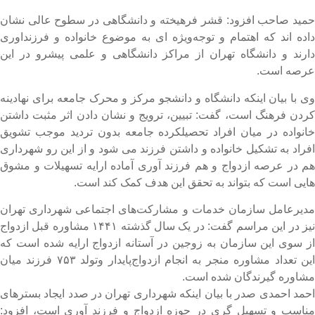
مید صاحب افزود: قشر فرهیخته و دانشگاهی در سطوح عالی نشان
اده اند که اهتمام و توجه‌ویژه ای به موضوع خانواده‌ و فرزنداوری
ارند و دانشگاه تهران از مراکز دانشگاهی و علمی پیشرو در این
رصه است.
ی با بیان اینکه دانشگاه و دانشجو مرکز و محرک جامعه برای نهادینه
ردن فرهنگ است، گفت: تبیین، ترویج و نشان دادن اثر مثبت داشتن
انواده در میان افراد تحصیلکرده جامعه بدون تردید موجب تشویق
فراد به تشکیل خانواده‌ و داشتن فرزند می شود و از این رو شهرداری
م‌ در عرصه ازدواج‌ و هم فرزند آوری آماده‌ ارایه تسهیلات و مشوق
ایی است که بتواند به تحقق این هدف کمک‌ کند است.
دیرعامل سازمان خدمات و مشارکت‌های اجتماعی شهرداری تهران
نیز در این مراسم گفت: در یک سال گذشته ۱۴۴۱ مشاوره قبل ازدواج
ز سوی این سازمان به زوجین در آستانه ازدواج ارایه شده است که
این تعداد مشاوره منجر به انجام ازدواج‌پایدار وتولد ۷۵۳ فرزند میان
شاوره گیرندگان شده است.
حمد احمدی صدر با بیان اینکه شهرداری تهران در صدد ایجاد بسترهای
ناسب و تسهیل گری در حوزه ازدواج و فرزند آوری است، افزود: