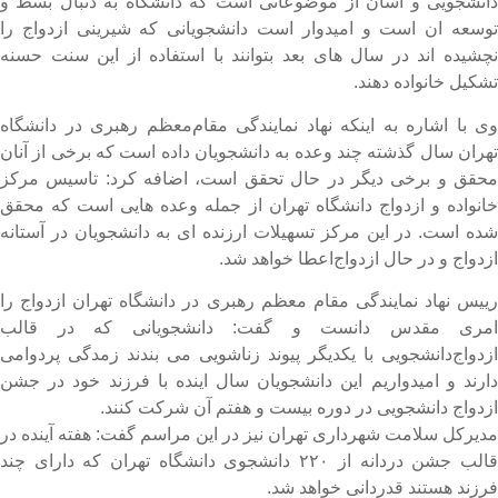
انشجویی و آسان از موضوعاتی است که دانشگاه به دنبال بسط و
وسعه ان است و امیدوار است دانشجویانی که شیرینی ازدواج را
چشیده اند در سال های بعد بتوانند با استفاده از این سنت حسنه
شکیل خانواده دهند.
ی با اشاره به اینکه نهاد نمایندگی مقام‌معظم رهبری در دانشگاه
هران سال گذشته چند وعده به دانشجویان داده است که برخی از آنان
حقق و برخی دیگر در حال تحقق است، اضافه کرد: تاسیس مرکز
انواده و ازدواج دانشگاه تهران از جمله وعده هایی است که محقق
ده است. در این مرکز تسهیلات ارزنده ای به دانشجویان در آستانه
زدواج و در حال ازدواج‌اعطا خواهد شد.
ییس نهاد نمایندگی مقام معظم رهبری در دانشگاه تهران ازدواج را
مری مقدس دانست و گفت: دانشجویانی که در قالب
زدواج‌دانشجویی با یکدیگر پیوند زناشویی می بندند زمدگی پردوامی
ارند و امیدواریم این دانشجویان سال اینده با فرزند خود در جشن
زدواج دانشجویی در دوره بیست و هفتم آن شرکت کنند.
دیرکل سلامت شهرداری تهران نیز در این مراسم گفت: هفته آینده در
قالب جشن دردانه از ۲۲۰ دانشجوی دانشگاه تهران که دارای چند
رزند هستند قدردانی خواهد شد.