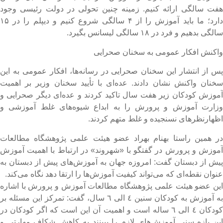
فت سالگی ارائه کنیم. زمینه چنین تحولی در دولت رئیسی وجود
دارد؛ ما باید آموزش را از ۴ سالگی شروع کنیم و دیپلم را در ۱۵
الگی بدهیم و فرد در ۱۸ سالگی لیسانس بگیرد.
اکنش افکار عمومی به سخنان صحرایی
س از انتشار این سخنان صحرایی در رسانه‌ها، افکار عمومی به این
خنان واکنش نشان دادند. عده‌ای با تأیید سخنان وزیر بر اهمیت
موزش کودکان زیر هفت سال تاکید کردند و عده‌ای دیگر صحرایی و
زارت آموزش و پرورش را به ابداع شیوه‌های غلط آموزشی و
ظهارنظرهای نسنجیده و غلط متهم کردند.
ر همین راستا بهنام بهراد عضو هیئت علمی پژوهشگاه مطالعات
موزش و پرورش در گفتگو با «شهروند» در ارتباط با اهمیت آموزش
یش از دبستان گفت: امروزه جهان به آموزش‌های پیش از دبستان به
نوان نقطه‌ای که می‌تواند کیفیت آموزش‌ها را ارتقا دهد نگاه می‌کند.
ین عضو هیئت علمی پژوهشگاه مطالعات آموزش و پرورش با اشاره
به آموزش به کودکان سنین ٤ الی ٦ سال، گفت: تمرکز این مسئله بر
کودکان ٤ الی ٦ ساله است و اهمیت آن این است که اگر کودکان در
ین بازه سنی آموزش‌های لازم را ببینند به کاهش شکاف مهارتی و