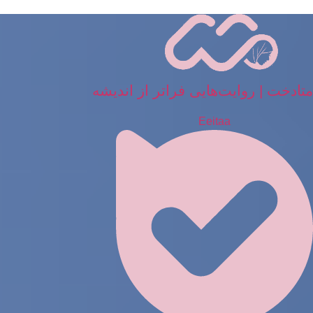
رش
ه
حتوا
متادخت | روایت‌هایی فراتر از اندیشه
Eeitaa