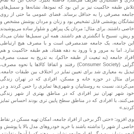
لاش طبقه حاکمیت نیز بر این بود که نمودها، نشانه‌ها و سمبل‌های
امعه مصرفی را به حداقل برساند. فضای عمومی ما حتی از روی
شانگان پوششی قابل تشخیص بود و زنان و مردان پوشش مشخص و
اصی داشتند. برای مثال؛ مردان یک پیراهن و شلوار ساده می‌پوشیدند
 ریش، تسبیح یا انگشتری هم داشتند. همه این سمبل‌ها نشان می‌داد
ین جامعه، یک جامعه ضدمصرفی است و با مصرف هیچ ارتباطی
دارد. اما به مرور و با ورود به دهه هفتاد، هم طبقه حاکمیت و هم
فراد جامعه (به تبعیت از طبقه حاکم)، به تدریج به سمت مصرف
گرایی (Consumer Society) رفتند و اتفاقا کالا‌ها یا نحوه مصرف،
بدیل به معیاری شد برای تعیین تمایز در اختلاف بین طبقات جامعه.
رای مثال در حوزه خانه و مسکن، افرادی که در تهران زندگی
ی‌کردند، نسبت به روستاییان و شهری‌ها تمایزی را حس کردند و در
ود شهر تهران نیز افرادی که در مناطق بهتری از شهر زندگی
ی‌کنند، با افرادی که در مناطق سطح پایین تری بودند احساس تمایز
ردند.»
ی افزود: «حتی اگر برخی از افراد جامعه، امکان تهیه مسکن در نقاط
اصی از شهر را نداشته باشند با خرید خودرو‌های مدل بالا یا پوشش و
هجه متمایز، به دیگر افراد جامعه نشان می‌دهند که با آن‌ها متفاوتند.