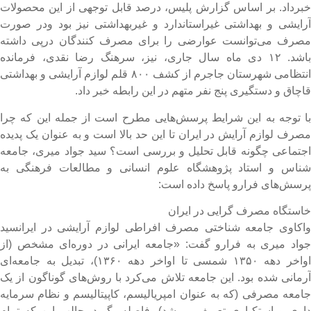
برداد. بر اساس گزارش پلیس، درصد قابل توجهی از این محصولات
رایشی و بهداشتی غیراستاندارد و غیربهداشتی نیز بود ودر صورت
صرف می‌توانست عوارضی را برای مصرف کنندگان درپی داشته
باشد. ۱۲ دی ماه سال جاری، نیز، سرهنگ رضا نقدی، فرمانده
انتظامی شهرستان جاجرم از کشف ۸۰۰ قلم لوازم آرایشی و بهداشتی
اچاق و دستگیری پنج نفر متهم در این رابطه خبر داد.
ا توجه به این شرایط پرسش‌هایی مطرح است از جمله این که چرا
صرف لوازم آرایش در ایران تا این حد بالا است و به عنوان یک پدیده
جتماعی چگونه قابل تحلیل و بررسی است؟ سید جواد میری، جامعه
ناس و استاد پژوهشگاه علوم انسانی و مطالعات فرهنگی به
رسش‌های فرارو پاسخ داده است:
استگاه مصرف گرایی در ایران
اکاوی جامعه شناختی مصرف افراطی لوازم آرایشی در ایرانسید
واد میری به فرارو گفت: «جامعه ایرانی در دوره‌ای مشخص (از
اواخر دهه ۱۳۵۰ شمسی تا اواخر دهه ۱۳۶۰)، تبدیل به جامعه‌ای
رمانی شده بود. این جامعه تلاش می‌کرد با روش‌های گوناگون از یک
امعه مصرفی (که به عنوان امپریالیسم، کاپیتالیسم و نظام سرمایه
اری و استکباری تعریف می‌شد)، فاصله بگیرد. جالب این که تمام