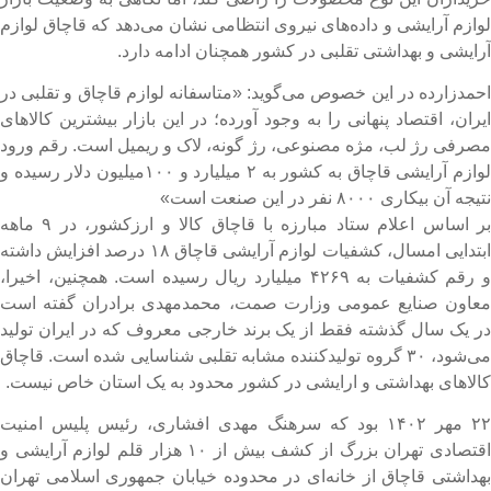
وازم آرایشی و داده‌های نیروی انتظامی نشان می‌دهد که قاچاق لوازم
رایشی و بهداشتی تقلبی در کشور همچنان ادامه دارد.
حمدزارده در این خصوص می‌گوید: «متاسفانه لوازم قاچاق و تقلبی در
یران، اقتصاد پنهانی را به وجود آورده؛ در این بازار بیشترین کالا‌های
صرفی رژ لب، مژه مصنوعی، رژ گونه، لاک و ریمیل است. رقم ورود
لوازم آرایشی قاچاق به کشور به ۲ میلیارد و ۱۰۰میلیون دلار رسیده و
یجه آن بیکاری ۸۰۰۰ نفر در این صنعت است»
بر اساس اعلام ستاد مبارزه با قاچاق کالا و ارزکشور، در ۹ ماهه
ابتدایی امسال، کشفیات لوازم آرایشی قاچاق ۱۸ درصد افزایش داشته
و رقم کشفیات به ۴۲۶۹ میلیارد ریال رسیده است. همچنین، اخیرا،
عاون صنایع عمومی وزارت صمت، محمدمهدی برادران گفته است
ر یک سال گذشته فقط از یک برند خارجی معروف که در ایران تولید
می‌شود، ۳۰ گروه تولیدکننده مشابه تقلبی شناسایی شده است. قاچاق
الا‌های بهداشتی و ارایشی در کشور محدود به یک استان خاص نیست.
۲۲ مهر ۱۴۰۲ بود که سرهنگ مهدی افشاری، رئیس پلیس امنیت
اقتصادی تهران بزرگ از کشف بیش از ۱۰ هزار قلم لوازم آرایشی و
هداشتی قاچاق از خانه‌ای در محدوده خیابان جمهوری اسلامی تهران