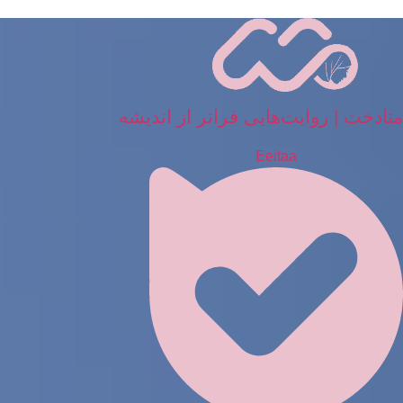
رش
ه
حتوا
متادخت | روایت‌هایی فراتر از اندیشه
Eeitaa