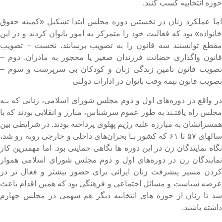
وزه انتخابیه کسب کنند.
ما عملکرد زنان در نخستین دوره مجلس ابتدا تشکیل «کمیته حقوق
انواده» بود که فعالیت خود را متمرکز به امور بانوان کردند و در این
قطع توانستند سه قانون را به تصویب برسانند. نخست – تصویب
انون واگذاری حضانت فرزندان صغیر یا محجور به مادران. دوم –
صویب قانون تامین زندگی زنان و کودکان بی سرپرست و سوم –
صویب قانون نیمه وقت بانوان در ادارات دولتی
ر واقع در دوره‌های اول‌ و دوم مجلس شورای اسلامی، زنانی که بـه
جلس راه یافتـند به طور عموم سرشناس، مبارز و انقلابی بودند که با
مسرانشان به مبارزه علیه رژیم پهلوی پرداخته بودند. در شرایطی بین
سالهای ۵۷ تا ۶۱ که کشور بـا بحران‌های داخلی و خارجی روبه رو شد،
گاه نمایندگان زن در این دوره ها نگاهی حمایتی بود. اما مهمترین کار
مایندگان زن در دوره‌های اول و دوم مجلس شورای اسلامی هموار
ردن مسیر پیشرفت زنان ایرانی برای حضور بیشتر و فعال تر در
رصه سیاست و مسائل اجتماعی و فرهنگی بود که همین اقدام باعث
د تا زنان از حوزه های انتخابیه دیگر هم سهمی در مجلس چهارم
اشته باشند.