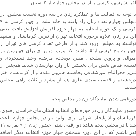
فزایش سهم کرسی زنان در مجلس چهارم از ۴ استان
ا توجه به فعالیت ها و عملکرد زنان در سه دوره نخست مجلس، در
مجلس چهارم تعداد زنان راه یافته به خانه ملت از چهار کرسی به ۹
رسی و یک حوزه انتخابیه به چهار حوزه افزایش افزایش یافت. یعنی
ین بار زنان علاوه برحوزه انتخابیه تهران از تبریز، کرمانشاه و مشهد
وانستد به مجلس ورود کنند و از طرفی تعداد کرسی های تهران از
هار به پنج کرسی ارتقا داشت که مریم بهرورزی برای چهارمین بار
توالی و پروین سلیحی، منیره نوبخت، مرضیه وحید دستجردی و
فیسه فیاض بخش برای نخستین بار وارد بهارستان شدند. همچنین از
بریز فخرالتاج امیرشقاقی وفاطمه همایون مقدم و از کرمانشاه اختر
رخشنده و قدسیه سیدی علوی هم از مشهد و کلات راهی مجلس
دند.
ورقمی شدن نمایندگان زن در مجلس پنجم
ضور نمایندگان زن در حوزه های انتخابیه استان های خراسان رضوی،
رمانشاه و آذربایجان شرقی برای اولین بار در مجلس چهارم باعث
شد تا در مجلس پنجم شاهد دو رقمی شدن حضور زنان از ۹ نفر به ۱۱
فر باشیم که در این دوره همچنین چهار حوزه انتخابیه دیگر اضافه