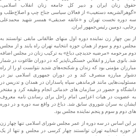
قوق زنان ایران و دبیر کل جامعه زنان انقلاب اسلامی،
گوهرالشریعه دستغیب» از فعالان سیاسی جناح چپ و اصلاح‌طلب و
ه دوره نخست تهران و «عاتقه صدیقی» همسر شهید محمدعلی
جایی، دومین رئیس‌جمهور ایران.
ز بین چهار زن نماینده دوره اول منهای طالقانی مابقی توانستند به
جلس دوم و سوم از همان حوزه انتخابیه تهران راه یابند و از مجلس
وم مرحومه «مرضیه حدیدچی دباغ» به ترکیب زنان در مجلس اضافه
د. بانوی مبارز و انقلابیِ خستگی‌ناپذیر که در دوران طاغوت در شمار
بارزان مؤمنی بود که زندان و شکنجه‌های شدید نتوانست او را از راه
شوار مبارزه منصرف کند و در دوران جمهوری اسلامی نیز در
سئولیت‌هایی مانند فرماندهی سپاه پاسداران در همدان و تدریس در
انشگاه و حضور در سازمان های خدماتی انجام وظیفه کرد و مفتخر
ه عضویت در هیات اعزامی امام راحل برای رساندن نامه‌ معروف
یشان به سران شوروی سابق شد. دباغ در واقع سه دوره و در دوره
ای دوم و سوم و پنجم نماینده مجلس بود.
ر این اساس در سه دوره از عمر مجلس شورای اسلامی تنها چهار زن
ز حوزه انتخابیه تهران توانستند چهار کرسی در مجلس و تنها از یک