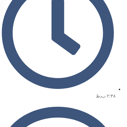
۲:۳۸ ب٫ظ