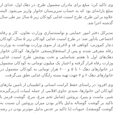
ی تاکید کرد: مبلغ برای مادران مشمول طرح، در دهک اول، جدای از
بلغ یارانه‌ای بود که به حساب سرپرستان خانوار واریز می‌شود. البته
علاوه بر این طرح، طرح امنیت غذایی کودکان زیر ۵ سال نیز طی سال
ذشته اجرا شد.
دیرکل دفتر امور حمایتی و توانمندسازی وزارت تعاون، کار و رفاه
اجتماعی یادآور شد: در طرح امنیت غذایی کودکان زیر ۵ سال، کودکان
چار کم‌وزنی، کوتاهی قد و لاغری از سوی وزارت بهداشت به وزارت
فاه معرفی شدند و پس از استحقاق‌سنجی خانوارها، کودکان خانوار
هک‌های اول تا هفتم شناسایی و تحت پوشش طرح امنیت غذایی
زارت رفاه قرار گرفته و اعتبار یک میلیون تومانی به کودکان مشمول
در خانوارهای دهک ۱ تا ۵ و ۶۰۰ هزار تومانی به کودکان مشمول در
نوارهای دهک ۶ و ۷ جهت تهیه بسته رایگان غذایی تعلق می‌گرفت.
ی افزود: در راستای حفظ کرامت انسانی و اطمینان از تامین نیازهای
ودکان این خانوارها، سبدی حاوی اقلامی از جمله لبنیات (دربرگیرنده
یر، ماست و پنیر)، پروتئین (شامل تخم مرغ، مرغ، گوشت قرمز با
اکید بر گوشت گوساله بدلیل بالاتر بودن میزان پروتئین آن نسبت به
وشت گوسفند)، حبوبات (با تاکید بر عدس بدلیل موثرتر بودن در رشد