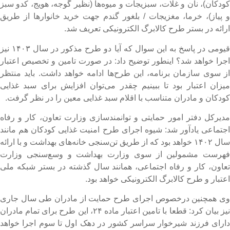
ودکان)، نان و غلات، سبزیجات و میوه‌ها (نظیر گوجه، هویج، کدو سبز
 پیاز)، خرما، مغزیجات / بلغور گندم جهت خرید خانوارها از طریق
رائه در بستر طرح کالابرگ الکترونیکی تعریف شد.
قیومی در پاسخ به این سوال که آیا دو طرح مذکور در سال ۱۴۰۳ نیز
جرا خواهد شد؟ اینطور توضیح داد: در صورت تامین و تخصیص اعتبار
ز سوی سازمان برنامه، این طرح‌ها ادامه خواهد داشت. باید منتظر
یزان اعتبار بود تا ببینیم چقدر می‌توان افزایش برای سبد غذایی
ودکان و مادران متناسب با اقلام سبد غذایی معین را در نظر گرفت.
دیرکل دفتر امور حمایتی و توانمندسازی وزارت تعاون، کار و رفاه
جتماعی یادآور شد: شیوه اجرای طرح امنیت غذایی کودکان هم مانند
سال ۱۴۰۲ خواهد بود که از طریق تن‌سنجی خانه‌های بهداشت و با ارائه
هرست مشمولین از سوی وزارت بهداشت و وسع‌سنجی وزارت
عاون، کار و رفاه اجتماعی، همانند سال گذشته در بستر شبکه ملی
عتبار و طرح کالابرگ الکترونیکی خواهد بود.
ی همچنین درخصوص اجرای طرح حمایت از مادران طی سال جاری
نیز بیان کرد: قطعا با تامین اعتبار ماده ۲۴، این طرح برای تمام مادران
ارای فرزند شیرخوار سراسر کشور در دهک اول تا سوم اجرا خواهد