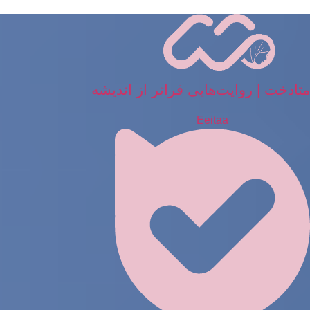
رش
ه
حتوا
متادخت | روایت‌هایی فراتر از اندیشه
Eeitaa