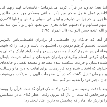
ما بعد: خداوند در قرآن کریم می‌فرماید: «فاستجاب لهم ربهم انی
ااضیع عمل عامل منکم من ذکر او انثی بعضکم من بعض فالذین
اجروا و اخرجوا من دیارهم و اوذوا فی سبیلی و قاتلوا و قتلوا لاکفرن
نهم سیئاتهم و لادخلنهم جنات تجری من تحتهاالانهار ثواباً من عندالله
 الله عنده حسن الثواب» (‌آل عمران ۱۹۵)
ز آنجا که جایگاه زن فلسطینی از برادران فلسطینی‌اش پائین‌تر
یست، تصمیم گرفتم دومین زن استشهادی باشم و راهی را که شهید
فاء ادریس شروع کرد ادامه دهم، پس در راه خداوند تبارک و تعالی و
رای گرفتن انتقام پیکرهای برادران شهیدمان و انتقام حرمت پایمال
ده دینمان و حرمت شکسته شده مساجد و مسجدالقصی و خانه‌های
داوند که اشغال شده و به کاباره‌هایی برای اهانت به دین ما و رسالت
یامبرمان تبدیل گشته که در آن محرمات الهی را مرتکب می‌شوند،
ان ناچیز خود را تقدیم می‌کنم….»
عد با دقت وصیتنامه را تا کرد و لا به لای قرآن گذاشت. قرآن را بوسد
 سرجایش گذاشت از اتاق که بیرون رفت. عطر غذای مادر مشامش
ا نوازش داد. مادر که چشمش به دارین افتاد لبخند زد: