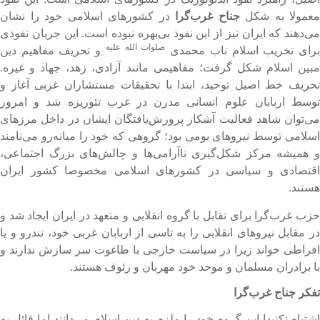
عمولا به شکل
جناح غرب‌گرا
در کشورهای اسلامی خود را نشان
ی‌دهند که ایران نیز از این نفوذ بی‌بهره نبوده است. این جریان نفوذی
صلوات الله علیه
رای تخریب اسلام ناب محمدی
و تحریف مفاهیم دین
بین اسلام شکل گرفت؛ مفاهیمی مانند آزادی، زهد، جهاد و غیره.
حریف خط اصیل توحید، ابتدا با تحقیقات مستشاران غربی آغاز و
وسط اربابان علوم انسانی مدرن در غرب تئوریزه شد و امروز
ی‌توان شاهد فعالیت آشکار پرورش‌یافتگان ایشان در داخل مرزهای
سلامی توسط نیروهای بومی بود؛ گروهی که خود را میانه‌رو می‌نامند
 همیشه مرکز شکل‌گیری ناآرامی‌ها و چالش‌های بزرگ اجتماعی،
قتصادی و سیاسی در کشورهای اسلامی مخصوصا کشور ایران
ستند.
زب غرب‌گرا برای تقابل با گروه انقلابی و متعهد در ایران ایجاد شد و
ر مقابل نیروهای انقلابی را به تاسی از اربابان غربی خود، تندرو و یا
فراطی خواند زیرا در سیاست خارجی با طاغوت سر سازش ندارند و
ا برادران مسلمان و موحد خود مهربان و رئوف هستند.
فکر جناح غرب‌گرا
شتباه نکنید! این گروه خود را ملزم به دین اسلام می‌دانند اما قائل به