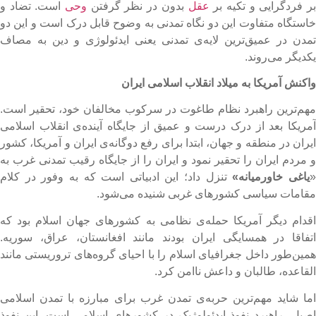
ر فردگرایی و تکیه بر
عقل
بدون در نظر گرفتن
وحی
است. تضاد و
استگاه متفاوت این دو نگاه تمدنی به وضوح قابل درک است و این دو
مدن در عمیق‌ترین لایه‌ی تمدنی یعنی ایدئولوژی و دین به مصاف
کدیگر می‌روند.
اکنش آمریکا به میلاد انقلاب اسلامی ایران
هم‌ترین راهبرد نظام طاغوت در سرکوب مخالفان خود، تحقیر است.
مریکا بعد از درک درست و عمیق از جایگاه آینده‌ی انقلاب اسلامی
یران در منطقه و جهان، ابتدا برای رفع دوگانه‌ی ایران و آمریکا، کشور
 مردم ایران را تحقیر نمود و ایران را از جایگاه رقیب تمدنی غرب به
یاغی خاورمیانه»
تنزل داد؛ این ادبیاتی است که به وفور در کلام
قامات سیاسی کشورهای غربی شنیده می‌شود.
قدام دیگر آمریکا حمله‌ی نظامی به کشورهای جهان اسلام بود که
تفاقا در همسایگی ایران بودند مانند افغانستان، عراق، سوریه.
مین‌طور داخل جغرافیای اسلام را با احیای گروه‌های تروریستی مانند
لقاعده، طالبان و داعش ناامن کرد.
ما شاید مهم‌ترین حربه‌ی تمدن غرب برای مبارزه با تمدن اسلامی
صیل، راهبرد نفوذ ایدئولوژیک در کشورهای اسلامی است. این نفوذ