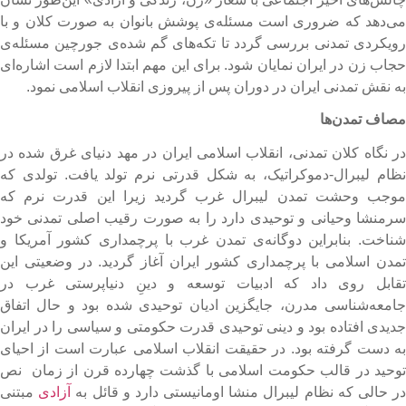
ی‌دهد که ضروری است مسئله‌ی پوشش بانوان به صورت کلان و با
ویکردی تمدنی بررسی گردد تا تکه‌های گم شده‌ی جورچین مسئله‌ی
جاب زن در ایران نمایان شود. برای این مهم ابتدا لازم است اشاره‌ای
ه نقش تمدنی ایران در دوران پس از پیروزی انقلاب اسلامی نمود.
صاف تمدن‌‌ها
ر نگاه کلان تمدنی، انقلاب اسلامی ایران در مهد دنیای غرق شده در
ظام لیبرال-دموکراتیک، به شکل قدرتی نرم تولد یافت. تولدی که
وجب وحشت تمدن لیبرال غرب گردید زیرا این قدرت نرم که
رمنشا وحیانی و توحیدی دارد را به صورت رقیب اصلی تمدنی خود
ناخت. بنابراین دوگانه‌ی تمدن غرب با پرچمداری کشور آمریکا و
مدن اسلامی با پرچمداری کشور ایران آغاز گردید. در وضعیتی این
قابل روی داد که ادبیات توسعه و دینِ دنیاپرستی غرب در
امعه‌شناسی مدرن، جایگزین ادیان توحیدی شده بود و حال اتفاق
دیدی افتاده بود و دینی توحیدی قدرت حکومتی و سیاسی را در ایران
ه دست گرفته بود. در حقیقت انقلاب اسلامی عبارت است از احیای
وحید در قالب حکومت اسلامی با گذشت چهارده قرن از زمان نص
ر حالی که نظام لیبرال منشا اومانیستی دارد و قائل به
آزادی
مبتنی