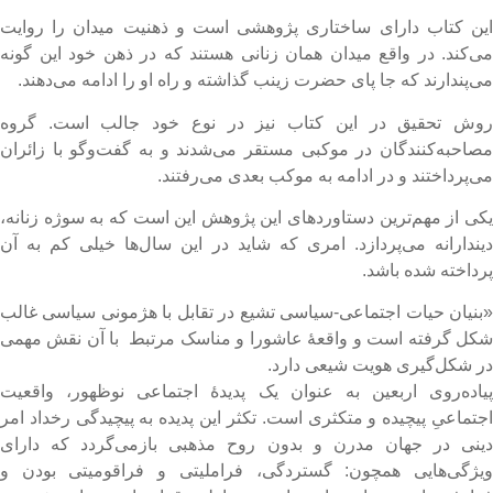
ین کتاب دارای ساختاری پژوهشی است و ذهنیت میدان را روایت
ی‌کند. در واقع میدان همان زنانی هستند که در ذهن خود این گونه
ی‌پندارند که جا پای حضرت زینب گذاشته و راه او را ادامه می‌دهند.
وش تحقیق در این کتاب نیز در نوع خود جالب است. گروه
صاحبه‌کنندگان در موکبی مستقر می‌شدند و به گفت‌وگو با زائران
ی‌پرداختند و در ادامه به موکب بعدی می‌رفتند.
کی از مهم‌ترین دستاوردهای این پژوهش این است که به سوژه زنانه،
یندارانه می‌پردازد. امری که شاید در این سال‌ها خیلی کم به آن
رداخته شده باشد.
بنیان حیات اجتماعی-سیاسی تشیع در تقابل با هژمونی سیاسی غالب
کل گرفته است و واقعۀ عاشورا و مناسک مرتبط با آن نقش مهمی
ر شکل‌گیری هویت شیعی دارد.
یاده‌روی اربعین به عنوان یک پدیدۀ اجتماعی نوظهور، واقعیت
جتماعیِ پیچیده و متکثری است. تکثر این پدیده به پیچیدگی رخداد امر
ینی در جهان مدرن و بدون روح مذهبی باز‌می‌گردد که دارای
یژگی‌هایی همچون: گستردگی، فراملیتی و فرا‌قومیتی بودن و