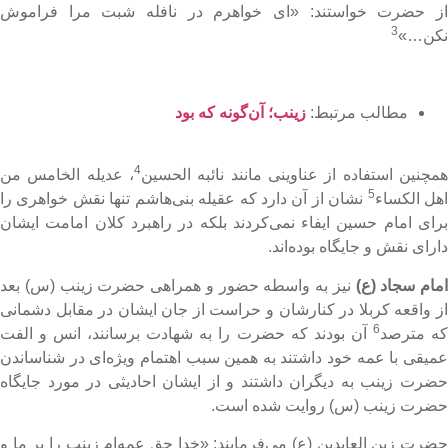
ز حضرت خواستند: «ای خواهرم در نافله شبت مرا فراموش
3
کن…»
مطالب مرتبط:
زینب؛ آ‌ن‌گونه که بود
4
مچنین استفاده از عناوینی مانند نائبه الحسین
، عدیله الخامس من
5
هل الکساء
نشان از آن دارد که عقیله بنی‌هاشم تنها نقش خواهری را
رای امام حسین ایفاء نمی‌کردند بلکه در راهبرد کلان امامت ایشان
ارای نقش و جایگاه بوده‌اند.
مام سجاد (ع)
نیز به واسطه حضور و همراهی حضرت زینب (س) بعد
ز واقعه کربلا در کنارشان و حراست از جان ایشان در مقابل دشمانی
6
ه مترصد
آن بودند که حضرت را به شهادت برسانند، انس و الفت
میقی با عمه خود داشتند به همین سبب اهتمام ویژه‌ای در شناساندن
ضرت زینب به دیگران داشتند و از ایشان احادیثی در مورد جایگاه
ضرت زینب (س) روایت شده است.
ضرت زین العابدین (ع) می‌فرمایند: «خدا حق عمه‌ام زینب را بر ما و