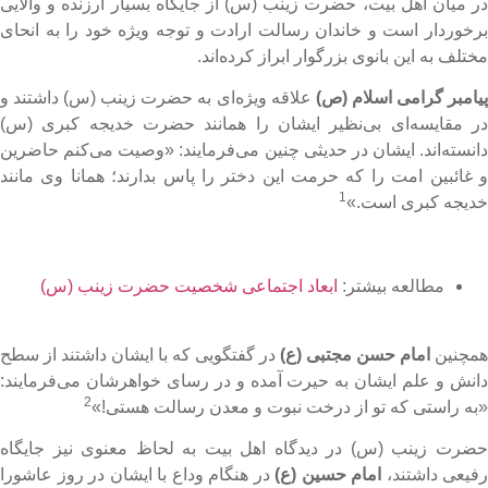
ر میان اهل بیت، حضرت زینب (س) از جایگاه بسیار ارزنده و والایی
رخوردار است و خاندان رسالت ارادت و توجه ویژه خود را به انحای
ختلف به این بانوی بزرگوار ابراز کرده‌اند.
یامبر گرامی اسلام (ص)
علاقه ویژه‌‌ای به حضرت زینب (س) داشتند و
ر مقایسه‌ای بی‌نظیر ایشان را همانند حضرت خدیجه کبری (س)
انسته‌اند. ایشان در حدیثی چنین می‌فرمایند: «وصیت می‌کنم حاضرین
 غائبین امت را که حرمت این دختر را پاس بدارند؛ همانا وی مانند
1
دیجه کبری است.»
مطالعه بیشتر:
ابعاد اجتماعی شخصیت حضرت زینب (س)
مچنین
امام حسن مجتبی (ع)
در گفتگویی که با ایشان داشتند از سطح
انش و علم ایشان به حیرت آمده و در رسای خواهرشان می‌فرمایند:
2
به راستی که تو از درخت نبوت و معدن رسالت هستی!»
ضرت زینب (س) در دیدگاه اهل بیت به لحاظ معنوی نیز جایگاه
فیعی داشتند،
امام حسین (ع)
در هنگام وداع با ایشان در روز عاشورا