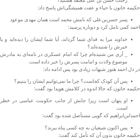
رحلت حسن بن علی معتقد هستید؟
کیمه خاتون با حیاء و عفت همیشگی‌اش پاسخ داد:
پسر حسن‌بن‌علی که نامش محمد است همان مهدی موعود
حمد کمی تامل کرد و دوباره پرسید:
خداوند مرا به فدای شما گرداند، آیا شما ایشان را دیده‌اید و یا
خبرش را شنیده‌اید؟
_ آری من شنیده‌ام چرا که امام عسکری در نامه‌ای به مادرش
موضوع ولادت و امامت پسرش را خبر داده است.
ر دل احمد هنوز شبهات زیادی بود پس ادامه داد:
پس آن کودک کجاست؟ چرا ما نمی‌توانیم ایشان را ببنیم؟
کیمه خاتون که حالا اندوه در کلامش هویدا بود گفت:
او پنهان است زیرا جانش از جانب حکومت عباسی در خطر
است.
حمد‌ابن‌ابراهیم که گویی مستآصل شده بود گفت:
پس اکنون شیعیان به چه کسی پناه ببرند؟
کیمه خاتون بدون آن که تأمل کند گفت: