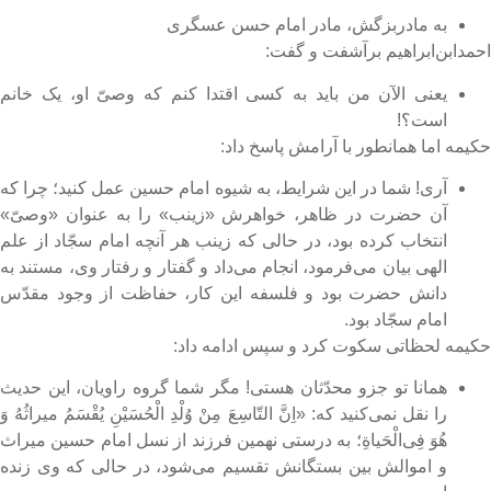
به مادربزگش، مادر امام حسن عسگری
حمد‌ابن‌ابراهیم برآشفت و گفت:
یعنی الآن من باید به کسی اقتدا کنم که وصیّ او، یک خانم
است؟!
کیمه اما همانطور با آرامش پاسخ داد:
آری! شما در این شرایط، به شیوه امام حسین عمل کنید؛ چرا که
آن حضرت در ظاهر، خواهرش «زینب» را به عنوان «وصیّ»
انتخاب کرده بود، در حالی که زینب هر آنچه امام سجّاد از علم
الهی بیان می‌فرمود، انجام می‌داد و گفتار و رفتار وی، مستند به
دانش حضرت بود و فلسفه این کار، حفاظت از وجود مقدّس
امام سجّاد بود.
کیمه لحظاتی سکوت کرد و سپس ادامه داد:
همانا تو جزو محدّثان هستی! مگر شما گروه راویان، این حدیث
را نقل نمی‌کنید که: «اِنَّ التّاسِعَ مِنْ وُلْدِ الْحُسَیْنِ یُقْسَمُ میراثُهُ وَ
هُوَ فِی‌الْحَیاةِ؛ به درستی نهمین فرزند از نسل امام حسین میراث
و اموالش بین بستگانش تقسیم می‌شود، در حالی که وی زنده